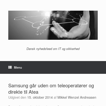
Gå
til
indhold
Dansk nyhedsfeed om IT og sikkerhed
Menu
Samsung går uden om teleoperatører og
direkte til Atea
Udgivet den
15. oktober 2014
af
Mikkel Wenzel Andreasen