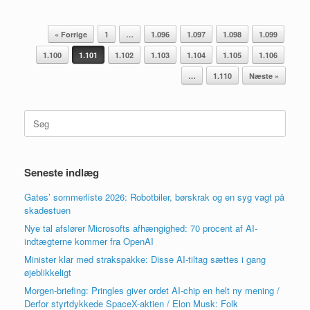
Artikel navigation
« Forrige
1
…
1.096
1.097
1.098
1.099
1.100
1.101
1.102
1.103
1.104
1.105
1.106
…
1.110
Næste »
Søg
efter:
Seneste indlæg
Gates’ sommerliste 2026: Robotbiler, børskrak og en syg vagt på
skadestuen
Nye tal afslører Microsofts afhængighed: 70 procent af AI-
indtægterne kommer fra OpenAI
Minister klar med strakspakke: Disse AI-tiltag sættes i gang
øjeblikkeligt
Morgen-briefing: Pringles giver ordet AI-chip en helt ny mening /
Derfor styrtdykkede SpaceX-aktien / Elon Musk: Folk