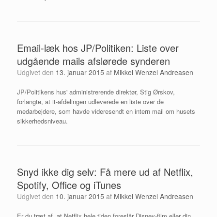
Email-læk hos JP/Politiken: Liste over
udgående mails afslørede synderen
Udgivet den
13. januar 2015
af
Mikkel Wenzel Andreasen
JP/Politikens hus' administrerende direktør, Stig Ørskov,
forlangte, at it-afdelingen udleverede en liste over de
medarbejdere, som havde videresendt en intern mail om husets
sikkerhedsniveau.
Snyd ikke dig selv: Få mere ud af Netflix,
Spotify, Office og iTunes
Udgivet den
10. januar 2015
af
Mikkel Wenzel Andreasen
Er du træt af, at Netflix hele tiden foreslår Disney-film eller din