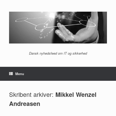
Gå
til
indhold
Dansk nyhedsfeed om IT og sikkerhed
Menu
Skribent arkiver:
Mikkel Wenzel
Andreasen