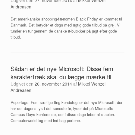
Udgivet den
27. november 2014
af
Mikkel Wenzel
Andreasen
Det amerikanske shopping-fænomen Black Friday er kommet til
Danmark. Det betyder et døgn med rigtig gode tilbud på grej. Vi
tumler en tur gennem de danske it-butikker på jagt efter gode
tilbud.
Sådan er det nye Microsoft: Disse fem
karaktertræk skal du lægge mærke til
Udgivet den
26. november 2014
af
Mikkel Wenzel
Andreasen
Reportage: Fem særlige ting kendetegner det nye Microsoft, der
har set dagens lys i det seneste år, lyder det på Microsofts
Campus Days-konference, der i disse dage løber af stablen.
Computerworld tog med ind bag portene.