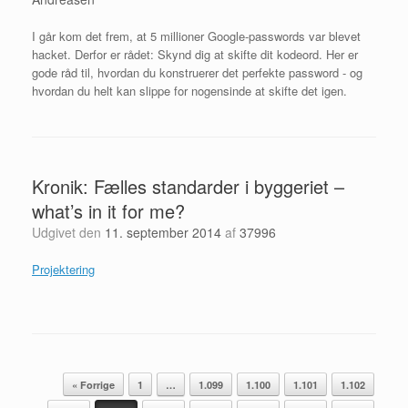
I går kom det frem, at 5 millioner Google-passwords var blevet
hacket. Derfor er rådet: Skynd dig at skifte dit kodeord. Her er
gode råd til, hvordan du konstruerer det perfekte password - og
hvordan du helt kan slippe for nogensinde at skifte det igen.
Kronik: Fælles standarder i byggeriet –
what’s in it for me?
Udgivet den
11. september 2014
af
37996
Projektering
Artikel navigation
« Forrige
1
…
1.099
1.100
1.101
1.102