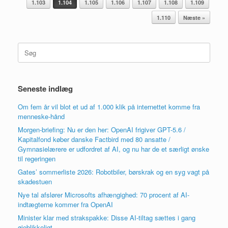
1.103
1.104
1.105
1.106
1.107
1.108
1.109
1.110
Næste »
Søg
efter:
Seneste indlæg
Om fem år vil blot et ud af 1.000 klik på internettet komme fra
menneske-hånd
Morgen-briefing: Nu er den her: OpenAI frigiver GPT-5.6 /
Kapitalfond køber danske Factbird med 80 ansatte /
Gymnasielærere er udfordret af AI, og nu har de et særligt ønske
til regeringen
Gates’ sommerliste 2026: Robotbiler, børskrak og en syg vagt på
skadestuen
Nye tal afslører Microsofts afhængighed: 70 procent af AI-
indtægterne kommer fra OpenAI
Minister klar med strakspakke: Disse AI-tiltag sættes i gang
øjeblikkeligt