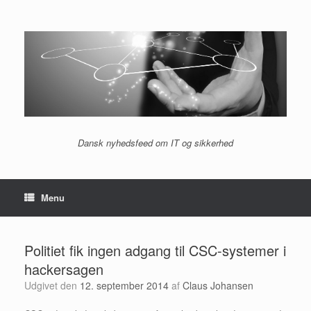
Gå
til
indhold
Dansk nyhedsfeed om IT og sikkerhed
Menu
Politiet fik ingen adgang til CSC-systemer i
hackersagen
Udgivet den
12. september 2014
af
Claus Johansen