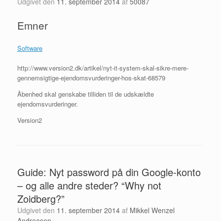
Udgivet den
11. september 2014
af
50087
Emner
Software
http://www.version2.dk/artikel/nyt-it-system-skal-sikre-mere-
gennemsigtige-ejendomsvurderinger-hos-skat-68579
Åbenhed skal genskabe tilliden til de udskældte
ejendomsvurderinger.
Version2
Guide: Nyt password på din Google-konto
– og alle andre steder? “Why not
Zoidberg?”
Udgivet den
11. september 2014
af
Mikkel Wenzel
Andreasen