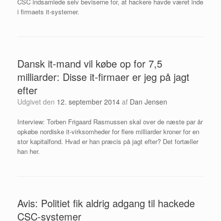
CSC indsamlede selv beviserne for, at hackere havde været inde
i firmaets it-systemer.
Dansk it-mand vil købe op for 7,5
milliarder: Disse it-firmaer er jeg på jagt
efter
Udgivet den
12. september 2014
af
Dan Jensen
Interview: Torben Frigaard Rasmussen skal over de næste par år
opkøbe nordiske it-virksomheder for flere milliarder kroner for en
stor kapitalfond. Hvad er han præcis på jagt efter? Det fortæller
han her.
Avis: Politiet fik aldrig adgang til hackede
CSC-systemer