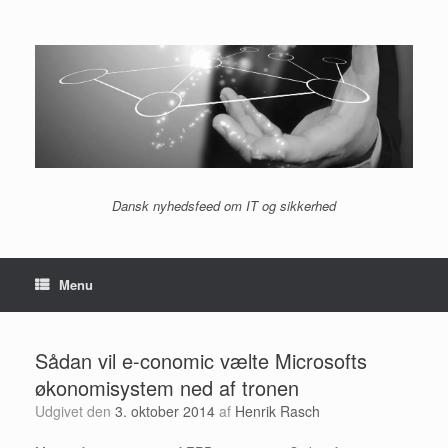
Gå
til
indhold
Dansk nyhedsfeed om IT og sikkerhed
Menu
Sådan vil e-conomic vælte Microsofts
økonomisystem ned af tronen
Udgivet den
3. oktober 2014
af
Henrik Rasch