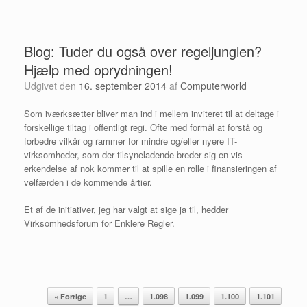
Blog: Tuder du også over regeljunglen?
Hjælp med oprydningen!
Udgivet den
16. september 2014
af
Computerworld
Som iværksætter bliver man ind i mellem inviteret til at deltage i
forskellige tiltag i offentligt regi. Ofte med formål at forstå og
forbedre vilkår og rammer for mindre og/eller nyere IT-
virksomheder, som der tilsyneladende breder sig en vis
erkendelse af nok kommer til at spille en rolle i finansieringen af
velfærden i de kommende årtier.
Et af de initiativer, jeg har valgt at sige ja til, hedder
Virksomhedsforum for Enklere Regler.
Artikel navigation
« Forrige
1
…
1.098
1.099
1.100
1.101