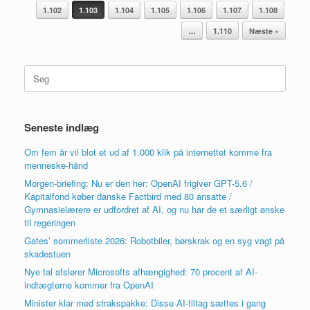
1.102
1.103
1.104
1.105
1.106
1.107
1.108
…
1.110
Næste »
Søg
efter:
Seneste indlæg
Om fem år vil blot et ud af 1.000 klik på internettet komme fra
menneske-hånd
Morgen-briefing: Nu er den her: OpenAI frigiver GPT-5.6 /
Kapitalfond køber danske Factbird med 80 ansatte /
Gymnasielærere er udfordret af AI, og nu har de et særligt ønske
til regeringen
Gates’ sommerliste 2026: Robotbiler, børskrak og en syg vagt på
skadestuen
Nye tal afslører Microsofts afhængighed: 70 procent af AI-
indtægterne kommer fra OpenAI
Minister klar med strakspakke: Disse AI-tiltag sættes i gang