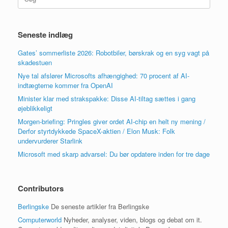
efter:
Seneste indlæg
Gates’ sommerliste 2026: Robotbiler, børskrak og en syg vagt på
skadestuen
Nye tal afslører Microsofts afhængighed: 70 procent af AI-
indtægterne kommer fra OpenAI
Minister klar med strakspakke: Disse AI-tiltag sættes i gang
øjeblikkeligt
Morgen-briefing: Pringles giver ordet AI-chip en helt ny mening /
Derfor styrtdykkede SpaceX-aktien / Elon Musk: Folk
undervurderer Starlink
Microsoft med skarp advarsel: Du bør opdatere inden for tre dage
Contributors
Berlingske
De seneste artikler fra Berlingske
Computerworld
Nyheder, analyser, viden, blogs og debat om it.