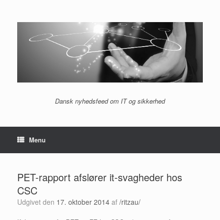
Gå
til
indhold
Dansk nyhedsfeed om IT og sikkerhed
Menu
PET-rapport afslører it-svagheder hos
CSC
Udgivet den
17. oktober 2014
af
/ritzau/