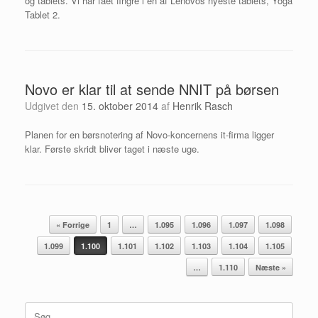
og tablets. Vi har fået fingre i en af Lenovos nyeste tablets, Yoga
Tablet 2.
Novo er klar til at sende NNIT på børsen
Udgivet den
15. oktober 2014
af
Henrik Rasch
Planen for en børsnotering af Novo-koncernens it-firma ligger
klar. Første skridt bliver taget i næste uge.
Artikel navigation
« Forrige
1
…
1.095
1.096
1.097
1.098
1.099
1.100
1.101
1.102
1.103
1.104
1.105
…
1.110
Næste »
Søg