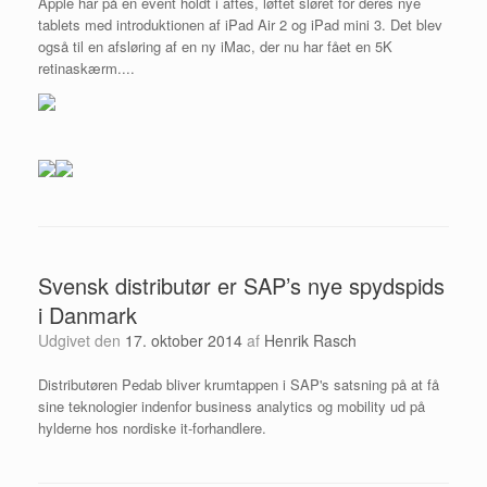
Apple har på en event holdt i aftes, løftet sløret for deres nye
tablets med introduktionen af iPad Air 2 og iPad mini 3. Det blev
også til en afsløring af en ny iMac, der nu har fået en 5K
retinaskærm....
Svensk distributør er SAP’s nye spydspids
i Danmark
Udgivet den
17. oktober 2014
af
Henrik Rasch
Distributøren Pedab bliver krumtappen i SAP's satsning på at få
sine teknologier indenfor business analytics og mobility ud på
hylderne hos nordiske it-forhandlere.