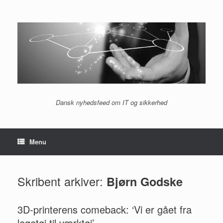
Gå
til
indhold
Dansk nyhedsfeed om IT og sikkerhed
Menu
Skribent arkiver:
Bjørn Godske
3D-printerens comeback: ‘Vi er gået fra
legetøj til værktøj’