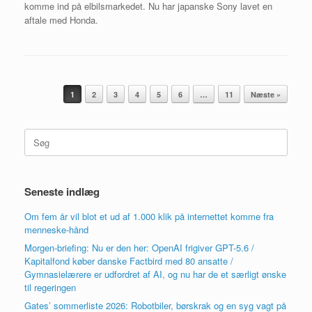
komme ind på elbilsmarkedet. Nu har japanske Sony lavet en
aftale med Honda.
Artikel navigation
1
2
3
4
5
6
…
11
Næste »
Søg
efter:
Seneste indlæg
Om fem år vil blot et ud af 1.000 klik på internettet komme fra
menneske-hånd
Morgen-briefing: Nu er den her: OpenAI frigiver GPT-5.6 /
Kapitalfond køber danske Factbird med 80 ansatte /
Gymnasielærere er udfordret af AI, og nu har de et særligt ønske
til regeringen
Gates’ sommerliste 2026: Robotbiler, børskrak og en syg vagt på