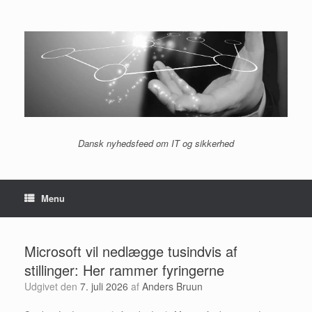
Gå
til
indhold
Dansk nyhedsfeed om IT og sikkerhed
Menu
Microsoft vil nedlægge tusindvis af
stillinger: Her rammer fyringerne
Udgivet den
7. juli 2026
af
Anders Bruun