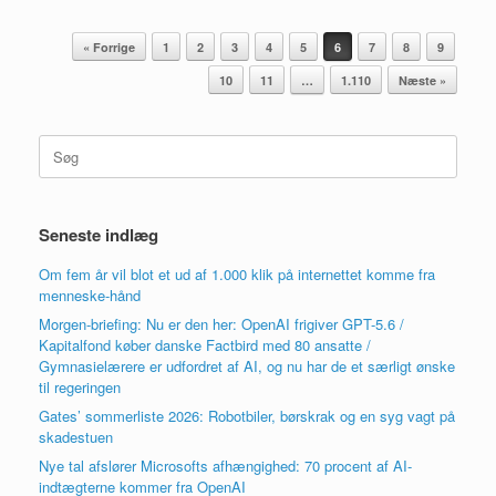
Artikel navigation
« Forrige
1
2
3
4
5
6
7
8
9
10
11
…
1.110
Næste »
Søg
efter:
Seneste indlæg
Om fem år vil blot et ud af 1.000 klik på internettet komme fra
menneske-hånd
Morgen-briefing: Nu er den her: OpenAI frigiver GPT-5.6 /
Kapitalfond køber danske Factbird med 80 ansatte /
Gymnasielærere er udfordret af AI, og nu har de et særligt ønske
til regeringen
Gates’ sommerliste 2026: Robotbiler, børskrak og en syg vagt på
skadestuen
Nye tal afslører Microsofts afhængighed: 70 procent af AI-
indtægterne kommer fra OpenAI