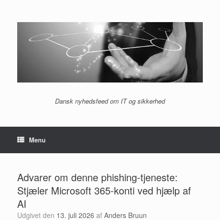
Gå
til
indhold
Dansk nyhedsfeed om IT og sikkerhed
Menu
Advarer om denne phishing-tjeneste:
Stjæler Microsoft 365-konti ved hjælp af
AI
Udgivet den
13. juli 2026
af
Anders Bruun