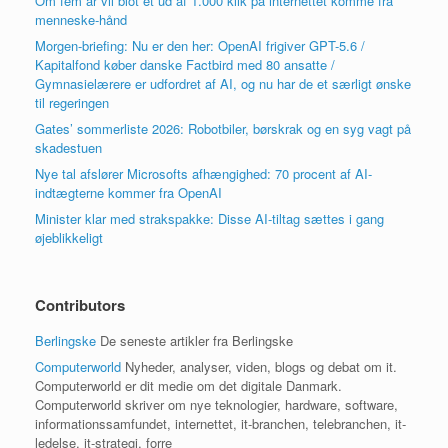
Om fem år vil blot et ud af 1.000 klik på internettet komme fra
menneske-hånd
Morgen-briefing: Nu er den her: OpenAI frigiver GPT-5.6 /
Kapitalfond køber danske Factbird med 80 ansatte /
Gymnasielærere er udfordret af AI, og nu har de et særligt ønske
til regeringen
Gates’ sommerliste 2026: Robotbiler, børskrak og en syg vagt på
skadestuen
Nye tal afslører Microsofts afhængighed: 70 procent af AI-
indtægterne kommer fra OpenAI
Minister klar med strakspakke: Disse AI-tiltag sættes i gang
øjeblikkeligt
Contributors
Berlingske
De seneste artikler fra Berlingske
Computerworld
Nyheder, analyser, viden, blogs og debat om it.
Computerworld er dit medie om det digitale Danmark.
Computerworld skriver om nye teknologier, hardware, software,
informationssamfundet, internettet, it-branchen, telebranchen, it-
ledelse, it-strategi, forre