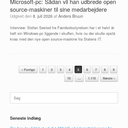
Microsoft-pc: Sådan vil han udbrede open
source-maskiner til sine medarbejdere
Udgivet den
8. juli 2026
af
Anders Bruun
Interview: Stefan Søsted fra Færdselsstyrelsen har i et halvt år
haft sin Windows-pc liggende i skuffen, hvis nu der skulle opstå
knas med den nye open source-maskine fra Statens IT.
Artikel navigation
« Forrige
1
2
3
4
5
6
7
8
9
10
…
1.110
Næste »
Søg
efter:
Seneste indlæg