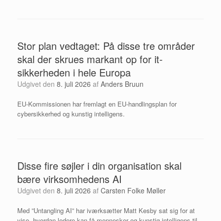
Stor plan vedtaget: På disse tre områder
skal der skrues markant op for it-
sikkerheden i hele Europa
Udgivet den
8. juli 2026
af
Anders Bruun
EU-Kommissionen har fremlagt en EU-handlingsplan for
cybersikkerhed og kunstig intelligens.
Disse fire søjler i din organisation skal
bære virksomhedens AI
Udgivet den
8. juli 2026
af
Carsten Folke Møller
Med ”Untangling AI” har iværksætter Matt Kesby sat sig for at
vise, hvordan ledere kan få mennesker og kunstig intelligens til