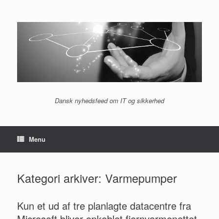
Gå
til
indhold
Dansk nyhedsfeed om IT og sikkerhed
Menu
Kategori arkiver:
Varmepumper
Kun et ud af tre planlagte datacentre fra
Microsoft bliver opkoblet fjernvarmenettet