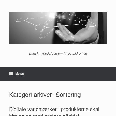
Gå
til
indhold
Dansk nyhedsfeed om IT og sikkerhed
Menu
Kategori arkiver:
Sortering
Digitale vandmærker i produkterne skal
hjælpe os med sortere affaldet