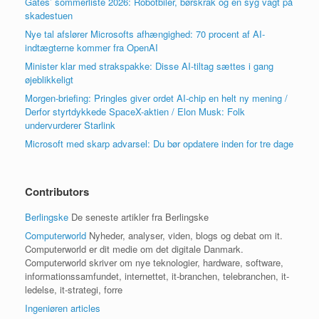
Gates’ sommerliste 2026: Robotbiler, børskrak og en syg vagt på
skadestuen
Nye tal afslører Microsofts afhængighed: 70 procent af AI-
indtægterne kommer fra OpenAI
Minister klar med strakspakke: Disse AI-tiltag sættes i gang
øjeblikkeligt
Morgen-briefing: Pringles giver ordet AI-chip en helt ny mening /
Derfor styrtdykkede SpaceX-aktien / Elon Musk: Folk
undervurderer Starlink
Microsoft med skarp advarsel: Du bør opdatere inden for tre dage
Contributors
Berlingske
De seneste artikler fra Berlingske
Computerworld
Nyheder, analyser, viden, blogs og debat om it.
Computerworld er dit medie om det digitale Danmark.
Computerworld skriver om nye teknologier, hardware, software,
informationssamfundet, internettet, it-branchen, telebranchen, it-
ledelse, it-strategi, forre
Ingeniøren articles