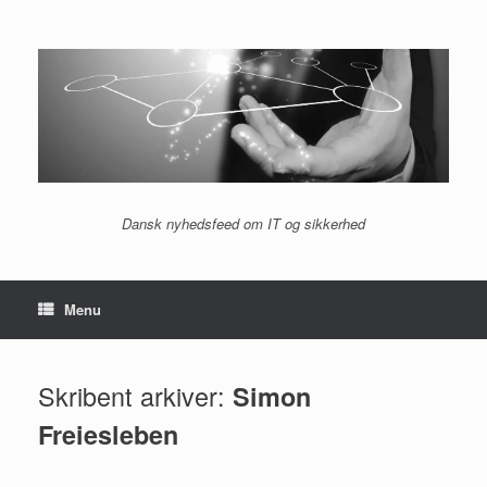
Gå
til
indhold
Dansk nyhedsfeed om IT og sikkerhed
Menu
Skribent arkiver:
Simon
Freiesleben