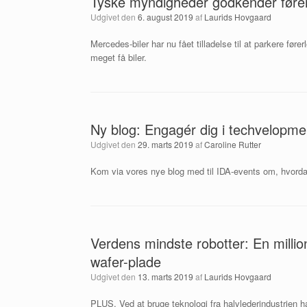
Tyske myndigheder godkender førerl
Udgivet den
6. august 2019
af
Laurids Hovgaard
Mercedes-biler har nu fået tilladelse til at parkere føre
meget få biler.
Ny blog: Engagér dig i techvelopme
Udgivet den
29. marts 2019
af
Caroline Rutter
Kom via vores nye blog med til IDA-events om, hvorda
Verdens mindste robotter: En millio
wafer-plade
Udgivet den
13. marts 2019
af
Laurids Hovgaard
PLUS. Ved at bruge teknologi fra halvlederindustrien h