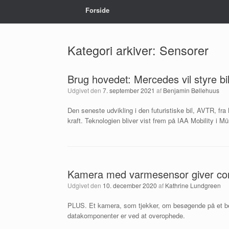
Forside
Kategori arkiver:
Sensorer
Brug hovedet: Mercedes vil styre b
Udgivet den
7. september 2021
af
Benjamin Bøllehuus
Den seneste udvikling i den futuristiske bil, AVTR, fr
kraft. Teknologien bliver vist frem på IAA Mobility i M
Kamera med varmesensor giver cor
Udgivet den
10. december 2020
af
Kathrine Lundgreen
PLUS. Et kamera, som tjekker, om besøgende på et beha
datakomponenter er ved at overophede.