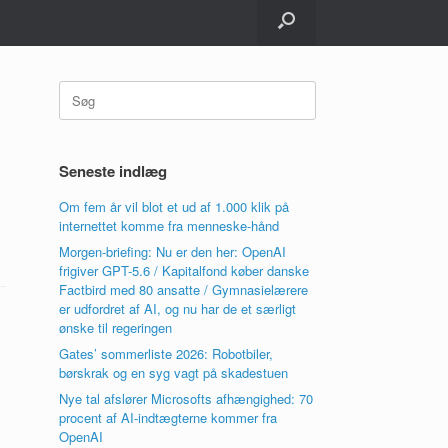
Søg
efter:
Seneste indlæg
Om fem år vil blot et ud af 1.000 klik på
internettet komme fra menneske-hånd
Morgen-briefing: Nu er den her: OpenAI
frigiver GPT-5.6 / Kapitalfond køber danske
Factbird med 80 ansatte / Gymnasielærere
er udfordret af AI, og nu har de et særligt
ønske til regeringen
Gates’ sommerliste 2026: Robotbiler,
børskrak og en syg vagt på skadestuen
Nye tal afslører Microsofts afhængighed: 70
procent af AI-indtægterne kommer fra
OpenAI