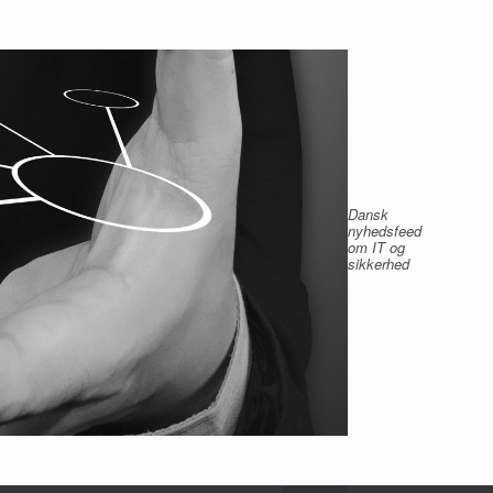
Dansk
nyhedsfeed
om IT og
sikkerhed