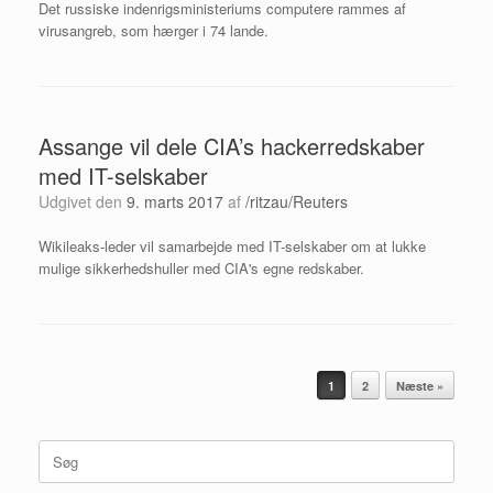
Det russiske indenrigsministeriums computere rammes af
virusangreb, som hærger i 74 lande.
Assange vil dele CIA’s hackerredskaber
med IT-selskaber
Udgivet den
9. marts 2017
af
/ritzau/Reuters
Wikileaks-leder vil samarbejde med IT-selskaber om at lukke
mulige sikkerhedshuller med CIA's egne redskaber.
Artikel navigation
1
2
Næste »
Søg
efter: