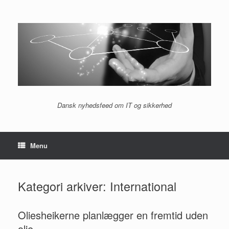
Gå
til
indhold
Dansk nyhedsfeed om IT og sikkerhed
Menu
Kategori arkiver:
International
Oliesheikerne planlægger en fremtid uden
olie