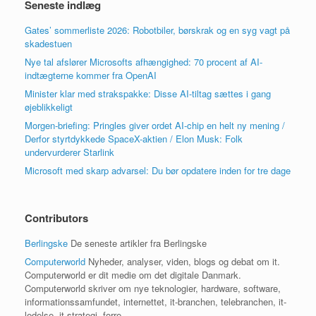
Seneste indlæg
Gates’ sommerliste 2026: Robotbiler, børskrak og en syg vagt på
skadestuen
Nye tal afslører Microsofts afhængighed: 70 procent af AI-
indtægterne kommer fra OpenAI
Minister klar med strakspakke: Disse AI-tiltag sættes i gang
øjeblikkeligt
Morgen-briefing: Pringles giver ordet AI-chip en helt ny mening /
Derfor styrtdykkede SpaceX-aktien / Elon Musk: Folk
undervurderer Starlink
Microsoft med skarp advarsel: Du bør opdatere inden for tre dage
Contributors
Berlingske
De seneste artikler fra Berlingske
Computerworld
Nyheder, analyser, viden, blogs og debat om it.
Computerworld er dit medie om det digitale Danmark.
Computerworld skriver om nye teknologier, hardware, software,
informationssamfundet, internettet, it-branchen, telebranchen, it-
ledelse, it-strategi, forre