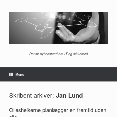
Gå
til
indhold
Dansk nyhedsfeed om IT og sikkerhed
Menu
Skribent arkiver:
Jan Lund
Oliesheikerne planlægger en fremtid uden
olie