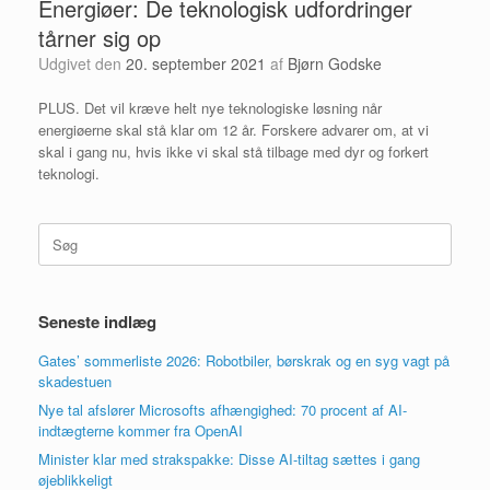
Energiøer: De teknologisk udfordringer
tårner sig op
Udgivet den
20. september 2021
af
Bjørn Godske
PLUS. Det vil kræve helt nye teknologiske løsning når
energiøerne skal stå klar om 12 år. Forskere advarer om, at vi
skal i gang nu, hvis ikke vi skal stå tilbage med dyr og forkert
teknologi.
Søg
efter:
Seneste indlæg
Gates’ sommerliste 2026: Robotbiler, børskrak og en syg vagt på
skadestuen
Nye tal afslører Microsofts afhængighed: 70 procent af AI-
indtægterne kommer fra OpenAI
Minister klar med strakspakke: Disse AI-tiltag sættes i gang
øjeblikkeligt