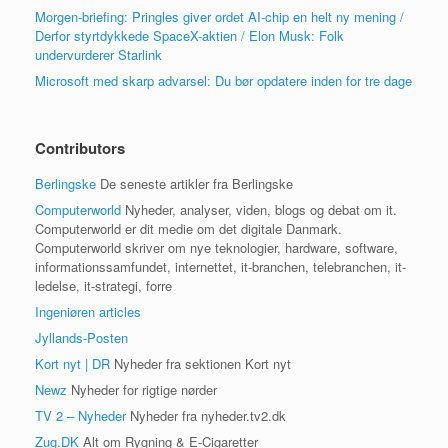
Morgen-briefing: Pringles giver ordet AI-chip en helt ny mening /
Derfor styrtdykkede SpaceX-aktien / Elon Musk: Folk
undervurderer Starlink
Microsoft med skarp advarsel: Du bør opdatere inden for tre dage
Contributors
Berlingske
De seneste artikler fra Berlingske
Computerworld
Nyheder, analyser, viden, blogs og debat om it.
Computerworld er dit medie om det digitale Danmark.
Computerworld skriver om nye teknologier, hardware, software,
informationssamfundet, internettet, it-branchen, telebranchen, it-
ledelse, it-strategi, forre
Ingeniøren articles
Jyllands-Posten
Kort nyt | DR
Nyheder fra sektionen Kort nyt
Newz
Nyheder for rigtige nørder
TV 2 – Nyheder
Nyheder fra nyheder.tv2.dk
Zug.DK
Alt om Rygning & E-Cigaretter