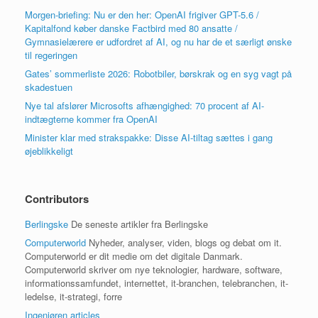
Morgen-briefing: Nu er den her: OpenAI frigiver GPT-5.6 /
Kapitalfond køber danske Factbird med 80 ansatte /
Gymnasielærere er udfordret af AI, og nu har de et særligt ønske
til regeringen
Gates’ sommerliste 2026: Robotbiler, børskrak og en syg vagt på
skadestuen
Nye tal afslører Microsofts afhængighed: 70 procent af AI-
indtægterne kommer fra OpenAI
Minister klar med strakspakke: Disse AI-tiltag sættes i gang
øjeblikkeligt
Contributors
Berlingske
De seneste artikler fra Berlingske
Computerworld
Nyheder, analyser, viden, blogs og debat om it.
Computerworld er dit medie om det digitale Danmark.
Computerworld skriver om nye teknologier, hardware, software,
informationssamfundet, internettet, it-branchen, telebranchen, it-
ledelse, it-strategi, forre
Ingeniøren articles