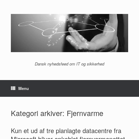
Gå
til
indhold
Dansk nyhedsfeed om IT og sikkerhed
Menu
Kategori arkiver:
Fjernvarme
Kun et ud af tre planlagte datacentre fra
Microsoft bliver opkoblet fjernvarmenettet