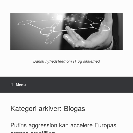
Gå
til
indhold
Dansk nyhedsfeed om IT og sikkerhed
Menu
Kategori arkiver:
Biogas
Putins aggression kan accelere Europas
grønne omstilling