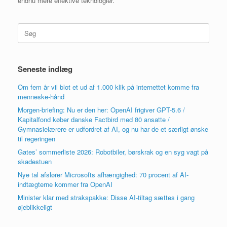
endnu mere effektive teknologier.
Søg
efter:
Seneste indlæg
Om fem år vil blot et ud af 1.000 klik på internettet komme fra
menneske-hånd
Morgen-briefing: Nu er den her: OpenAI frigiver GPT-5.6 /
Kapitalfond køber danske Factbird med 80 ansatte /
Gymnasielærere er udfordret af AI, og nu har de et særligt ønske
til regeringen
Gates’ sommerliste 2026: Robotbiler, børskrak og en syg vagt på
skadestuen
Nye tal afslører Microsofts afhængighed: 70 procent af AI-
indtægterne kommer fra OpenAI
Minister klar med strakspakke: Disse AI-tiltag sættes i gang
øjeblikkeligt