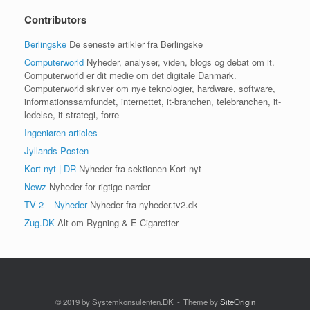
Contributors
Berlingske
De seneste artikler fra Berlingske
Computerworld
Nyheder, analyser, viden, blogs og debat om it.
Computerworld er dit medie om det digitale Danmark.
Computerworld skriver om nye teknologier, hardware, software,
informationssamfundet, internettet, it-branchen, telebranchen, it-
ledelse, it-strategi, forre
Ingeniøren articles
Jyllands-Posten
Kort nyt | DR
Nyheder fra sektionen Kort nyt
Newz
Nyheder for rigtige nørder
TV 2 – Nyheder
Nyheder fra nyheder.tv2.dk
Zug.DK
Alt om Rygning & E-Cigaretter
© 2019 by Systemkonsulenten.DK
Theme by
SiteOrigin