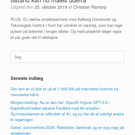
Udgivet den
25. oktober 2019
af
Christian Rantorp
PLUS. En række projektpartnere med Aalborg Universitet og
Teknologisk Institut i front har udviklet et værktøj, som kan tage
pulsen på batteriet i brugte elbiler. Og med projektet følger også
et par gode råd til elbilejere.
Søg
efter:
Seneste indlæg
Om fem år vil blot et ud af 1.000 klik på internettet komme fra
menneske-hånd
Morgen-briefing: Nu er den her: OpenAI frigiver GPT-5.6 /
Kapitalfond køber danske Factbird med 80 ansatte /
Gymnasielærere er udfordret af AI, og nu har de et særligt ønske
til regeringen
Gates’ sommerliste 2026: Robotbiler, børskrak og en syg vagt på
skadestuen