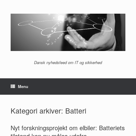
Gå
til
indhold
Dansk nyhedsfeed om IT og sikkerhed
Menu
Kategori arkiver:
Batteri
Nyt forskningsprojekt om elbiler: Batteriets
tilstand kan nu måles udefra