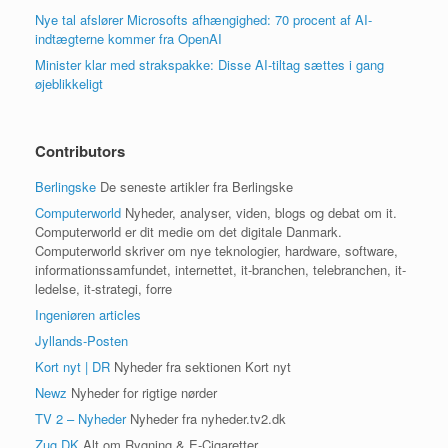
Nye tal afslører Microsofts afhængighed: 70 procent af AI-
indtægterne kommer fra OpenAI
Minister klar med strakspakke: Disse AI-tiltag sættes i gang
øjeblikkeligt
Contributors
Berlingske
De seneste artikler fra Berlingske
Computerworld
Nyheder, analyser, viden, blogs og debat om it.
Computerworld er dit medie om det digitale Danmark.
Computerworld skriver om nye teknologier, hardware, software,
informationssamfundet, internettet, it-branchen, telebranchen, it-
ledelse, it-strategi, forre
Ingeniøren articles
Jyllands-Posten
Kort nyt | DR
Nyheder fra sektionen Kort nyt
Newz
Nyheder for rigtige nørder
TV 2 – Nyheder
Nyheder fra nyheder.tv2.dk
Zug.DK
Alt om Rygning & E-Cigaretter