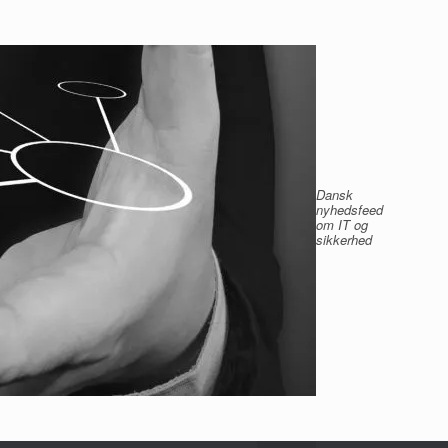
Dansk
nyhedsfeed
om IT og
sikkerhed