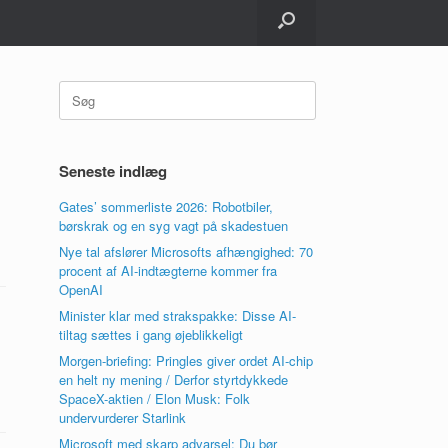
Søg
efter:
Seneste indlæg
Gates’ sommerliste 2026: Robotbiler,
børskrak og en syg vagt på skadestuen
Nye tal afslører Microsofts afhængighed: 70
procent af AI-indtægterne kommer fra
OpenAI
Minister klar med strakspakke: Disse AI-
tiltag sættes i gang øjeblikkeligt
Morgen-briefing: Pringles giver ordet AI-chip
en helt ny mening / Derfor styrtdykkede
SpaceX-aktien / Elon Musk: Folk
undervurderer Starlink
Microsoft med skarp advarsel: Du bør