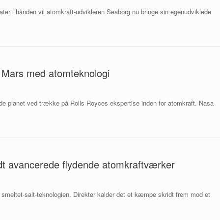
tater i hånden vil atomkraft-udvikleren Seaborg nu bringe sin egenudviklede
til Mars med atomteknologi
 røde planet ved trække på Rolls Royces ekspertise inden for atomkraft. Nasa
ndt avancerede flydende atomkraftværker
meltet-salt-teknologien. Direktør kalder det et kæmpe skridt frem mod et