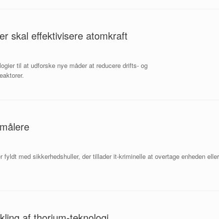
nger skal effektivisere atomkraft
gier til at udforske nye måder at reducere drifts- og
eaktorer.
gsmålere
 fyldt med sikkerhedshuller, der tillader it-kriminelle at overtage enheden eller
ling af thorium-teknologi