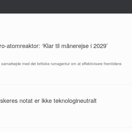
o-atomreaktor: ‘Klar til månerejse i 2029’
 samarbejde med det britiske rumagentur om at effektivisere fremtidens
eres notat er ikke teknologineutralt