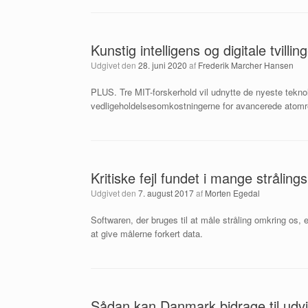
Kunstig intelligens og digitale tvilli
Udgivet den
28. juni 2020
af
Frederik Marcher Hansen
PLUS. Tre MIT-forskerhold vil udnytte de nyeste teknolo
vedligeholdelsesomkostningerne for avancerede atomr
Kritiske fejl fundet i mange strålin
Udgivet den
7. august 2017
af
Morten Egedal
Softwaren, der bruges til at måle stråling omkring os, er
at give målerne forkert data.
Sådan kan Danmark bidrage til udvik