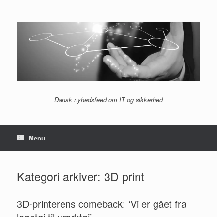
Gå
til
indhold
Dansk nyhedsfeed om IT og sikkerhed
Menu
Kategori arkiver:
3D print
3D-printerens comeback: ‘Vi er gået fra
legetøj til værktøj’