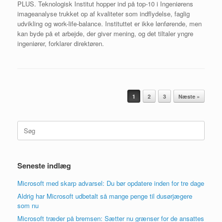
PLUS. Teknologisk Institut hopper ind på top-10 i Ingeniørens
imageanalyse trukket op af kvaliteter som indflydelse, faglig
udvikling og work-life-balance. Instituttet er ikke lønførende, men
kan byde på et arbejde, der giver mening, og det tiltaler yngre
ingeniører, forklarer direktøren.
Artikel navigation
1
2
3
Næste »
Søg
efter:
Seneste indlæg
Microsoft med skarp advarsel: Du bør opdatere inden for tre dage
Aldrig har Microsoft udbetalt så mange penge til dusørjægere
som nu
Microsoft træder på bremsen: Sætter nu grænser for de ansattes