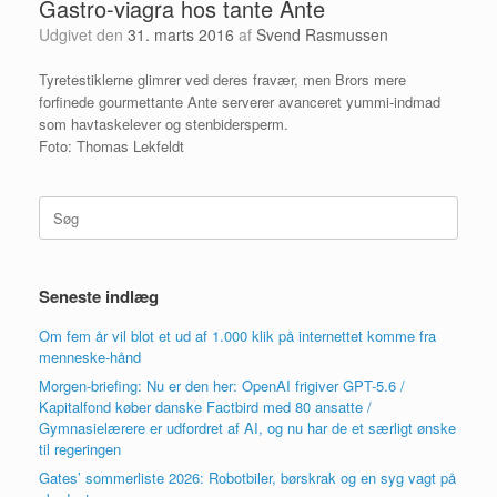
Gastro-viagra hos tante Ante
Udgivet den
31. marts 2016
af
Svend Rasmussen
Tyretestiklerne glimrer ved deres fravær, men Brors mere
forfinede gourmettante Ante serverer avanceret yummi-indmad
som havtaskelever og stenbidersperm.
Foto: Thomas Lekfeldt
Søg
efter:
Seneste indlæg
Om fem år vil blot et ud af 1.000 klik på internettet komme fra
menneske-hånd
Morgen-briefing: Nu er den her: OpenAI frigiver GPT-5.6 /
Kapitalfond køber danske Factbird med 80 ansatte /
Gymnasielærere er udfordret af AI, og nu har de et særligt ønske
til regeringen
Gates’ sommerliste 2026: Robotbiler, børskrak og en syg vagt på