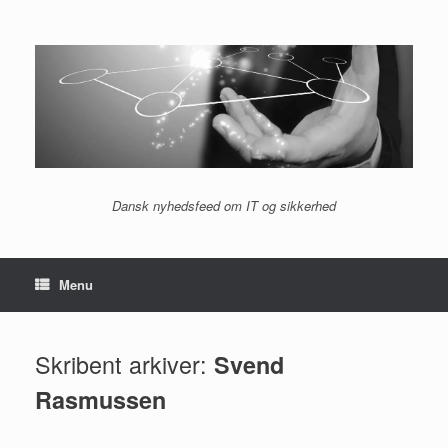
Gå
til
indhold
Dansk nyhedsfeed om IT og sikkerhed
Menu
Skribent arkiver:
Svend
Rasmussen