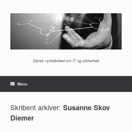
Gå
til
indhold
Dansk nyhedsfeed om IT og sikkerhed
Menu
Skribent arkiver:
Susanne Skov
Diemer