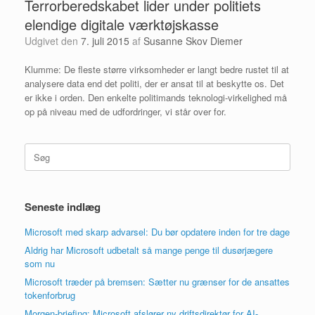
Terrorberedskabet lider under politiets
elendige digitale værktøjskasse
Udgivet den
7. juli 2015
af
Susanne Skov Diemer
Klumme: De fleste større virksomheder er langt bedre rustet til at
analysere data end det politi, der er ansat til at beskytte os. Det
er ikke i orden. Den enkelte politimands teknologi-virkelighed må
op på niveau med de udfordringer, vi står over for.
Søg
efter:
Seneste indlæg
Microsoft med skarp advarsel: Du bør opdatere inden for tre dage
Aldrig har Microsoft udbetalt så mange penge til dusørjægere
som nu
Microsoft træder på bremsen: Sætter nu grænser for de ansattes
tokenforbrug
Morgen-briefing: Microsoft afslører ny driftsdirektør for AI-