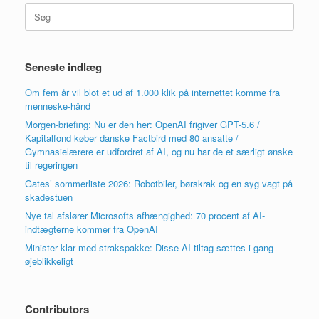
Søg
efter:
Seneste indlæg
Om fem år vil blot et ud af 1.000 klik på internettet komme fra
menneske-hånd
Morgen-briefing: Nu er den her: OpenAI frigiver GPT-5.6 /
Kapitalfond køber danske Factbird med 80 ansatte /
Gymnasielærere er udfordret af AI, og nu har de et særligt ønske
til regeringen
Gates’ sommerliste 2026: Robotbiler, børskrak og en syg vagt på
skadestuen
Nye tal afslører Microsofts afhængighed: 70 procent af AI-
indtægterne kommer fra OpenAI
Minister klar med strakspakke: Disse AI-tiltag sættes i gang
øjeblikkeligt
Contributors