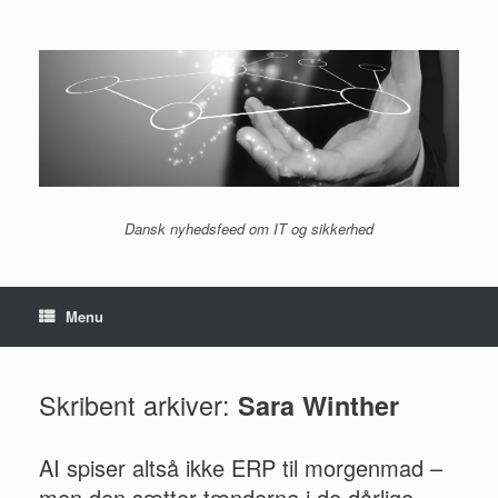
Gå
til
indhold
Dansk nyhedsfeed om IT og sikkerhed
Menu
Skribent arkiver:
Sara Winther
AI spiser altså ikke ERP til morgenmad –
men den sætter tænderne i de dårlige