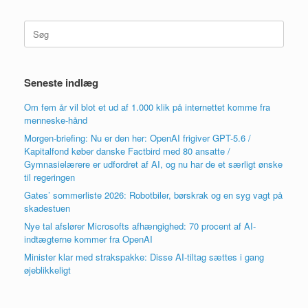
Søg
efter:
Seneste indlæg
Om fem år vil blot et ud af 1.000 klik på internettet komme fra
menneske-hånd
Morgen-briefing: Nu er den her: OpenAI frigiver GPT-5.6 /
Kapitalfond køber danske Factbird med 80 ansatte /
Gymnasielærere er udfordret af AI, og nu har de et særligt ønske
til regeringen
Gates’ sommerliste 2026: Robotbiler, børskrak og en syg vagt på
skadestuen
Nye tal afslører Microsofts afhængighed: 70 procent af AI-
indtægterne kommer fra OpenAI
Minister klar med strakspakke: Disse AI-tiltag sættes i gang
øjeblikkeligt