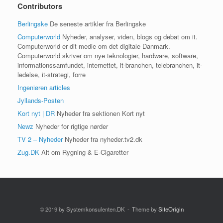
Contributors
Berlingske
De seneste artikler fra Berlingske
Computerworld
Nyheder, analyser, viden, blogs og debat om it.
Computerworld er dit medie om det digitale Danmark.
Computerworld skriver om nye teknologier, hardware, software,
informationssamfundet, internettet, it-branchen, telebranchen, it-
ledelse, it-strategi, forre
Ingeniøren articles
Jyllands-Posten
Kort nyt | DR
Nyheder fra sektionen Kort nyt
Newz
Nyheder for rigtige nørder
TV 2 – Nyheder
Nyheder fra nyheder.tv2.dk
Zug.DK
Alt om Rygning & E-Cigaretter
© 2019 by Systemkonsulenten.DK
Theme by
SiteOrigin