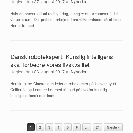
Udgivet den
27. august 2017
af
Nyheder
Hvis du prøver virtual reality i dag, mangler du følesansen i det
virtuelle rum. Det problem arbejder flere virksomheder på at løse.
Her er tre bud
Dansk robotekspert: Kunstig intelligens
skal forbedre vores livskvalitet
Udgivet den
26. august 2017
af
Nyheder
Henrik Iskov Christensen leder et robotcenter på University of
California og kommer her med sit bud på hvorfor kunstig
intelligens fascinerer ham.
Artikel navigation
1
2
3
4
5
6
…
24
Næste »