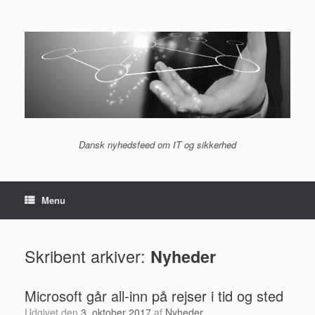
Gå
til
indhold
Dansk nyhedsfeed om IT og sikkerhed
Menu
Skribent arkiver:
Nyheder
Microsoft går all-inn på rejser i tid og sted
Udgivet den
3. oktober 2017
af
Nyheder