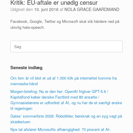
Kritik: EU-aftale er unødig censur
Udgivet den
10. juni 2016
af
NOLA GRACE GAARDMAND
Facebook, Google, Twitter og Microsoft skal slå hårdere ned på
ulovlig hate-speech.
Søg
efter:
Seneste indlæg
Om fem år vil blot et ud af 1.000 klik på internettet komme fra
menneske-hånd
Morgen-briefing: Nu er den her: OpenAI frigiver GPT-5.6 /
Kapitalfond køber danske Factbird med 80 ansatte /
Gymnasielærere er udfordret af AI, og nu har de et særligt ønske
til regeringen
Gates’ sommerliste 2026: Robotbiler, børskrak og en syg vagt på
skadestuen
Nye tal afslører Microsofts afhængighed: 70 procent af AI-