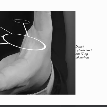
Dansk
nyhedsfeed
om IT og
sikkerhed