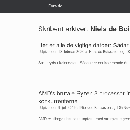
Forside
Skribent arkiver:
Niels de Bo
Her er alle de vigtige datoer: Såd
Udgivet den
13. februar 2020
af
Niels de Boissezon og I
Sæt kryds i kalenderen: Sådan ser det kommende år u
AMD’s brutale Ryzen 3 processor im
konkurrenterne
Udgivet den
9. juli 2019
af
Niels de Boissezon og IDG New
AMD er tilbage i historisk topform med sin nyeste gene