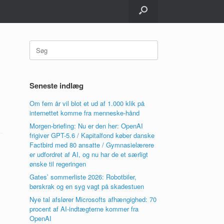
Søg
efter:
Seneste indlæg
Om fem år vil blot et ud af 1.000 klik på
internettet komme fra menneske-hånd
Morgen-briefing: Nu er den her: OpenAI
frigiver GPT-5.6 / Kapitalfond køber danske
Factbird med 80 ansatte / Gymnasielærere
er udfordret af AI, og nu har de et særligt
ønske til regeringen
Gates’ sommerliste 2026: Robotbiler,
børskrak og en syg vagt på skadestuen
Nye tal afslører Microsofts afhængighed: 70
procent af AI-indtægterne kommer fra
OpenAI