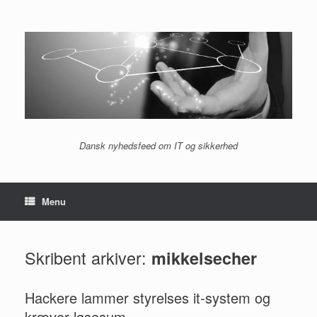
Gå
til
indhold
Dansk nyhedsfeed om IT og sikkerhed
Menu
Skribent arkiver:
mikkelsecher
Hackere lammer styrelses it-system og
kræver løsesum