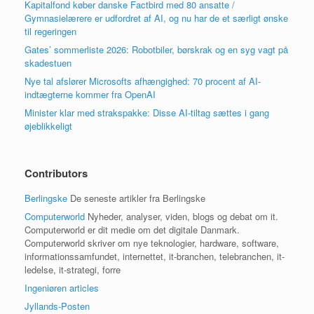
Kapitalfond køber danske Factbird med 80 ansatte /
Gymnasielærere er udfordret af AI, og nu har de et særligt ønske
til regeringen
Gates’ sommerliste 2026: Robotbiler, børskrak og en syg vagt på
skadestuen
Nye tal afslører Microsofts afhængighed: 70 procent af AI-
indtægterne kommer fra OpenAI
Minister klar med strakspakke: Disse AI-tiltag sættes i gang
øjeblikkeligt
Contributors
Berlingske
De seneste artikler fra Berlingske
Computerworld
Nyheder, analyser, viden, blogs og debat om it.
Computerworld er dit medie om det digitale Danmark.
Computerworld skriver om nye teknologier, hardware, software,
informationssamfundet, internettet, it-branchen, telebranchen, it-
ledelse, it-strategi, forre
Ingeniøren articles
Jyllands-Posten