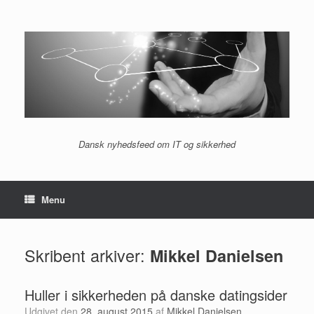
Gå
til
indhold
Dansk nyhedsfeed om IT og sikkerhed
Menu
Skribent arkiver:
Mikkel Danielsen
Huller i sikkerheden på danske datingsider
Udgivet den
28. august 2015
af
Mikkel Danielsen