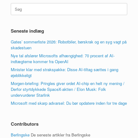
Søg
efter:
Seneste indlæg
Gates’ sommerliste 2026: Robotbiler, børskrak og en syg vagt på
skadestuen
Nye tal afslører Microsofts afhængighed: 70 procent af AI-
indtægterne kommer fra OpenAI
Minister klar med strakspakke: Disse AI-tiltag sættes i gang
øjeblikkeligt
Morgen-briefing: Pringles giver ordet AI-chip en helt ny mening /
Derfor styrtdykkede SpaceX-aktien / Elon Musk: Folk
undervurderer Starlink
Microsoft med skarp advarsel: Du bør opdatere inden for tre dage
Contributors
Berlingske
De seneste artikler fra Berlingske