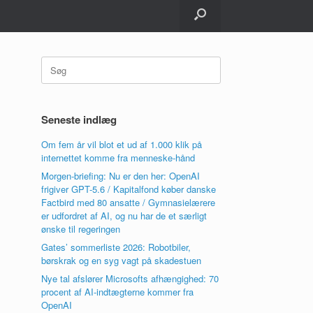
Søg
efter:
Seneste indlæg
Om fem år vil blot et ud af 1.000 klik på
internettet komme fra menneske-hånd
Morgen-briefing: Nu er den her: OpenAI
frigiver GPT-5.6 / Kapitalfond køber danske
Factbird med 80 ansatte / Gymnasielærere
er udfordret af AI, og nu har de et særligt
ønske til regeringen
Gates’ sommerliste 2026: Robotbiler,
børskrak og en syg vagt på skadestuen
Nye tal afslører Microsofts afhængighed: 70
procent af AI-indtægterne kommer fra
OpenAI