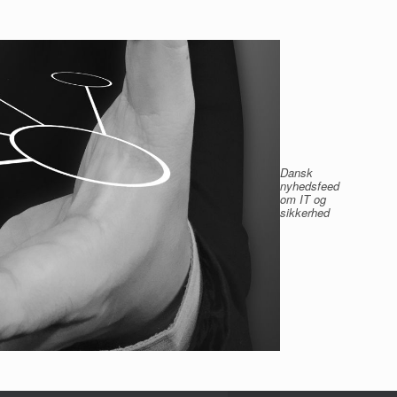
Dansk
nyhedsfeed
om IT og
sikkerhed