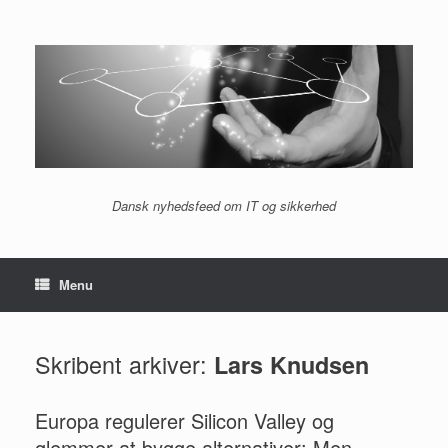
Gå
til
indhold
Dansk nyhedsfeed om IT og sikkerhed
Menu
Skribent arkiver:
Lars Knudsen
Europa regulerer Silicon Valley og
glemmer at bygge alternativer: Men