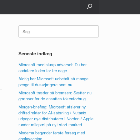
Søg
efter:
Seneste indlæg
Microsoft med skarp advarsel: Du bør
opdatere inden for tre dage
Aldrig har Microsoft udbetalt så mange
penge til dusørjægere som nu
Microsoft træder på bremsen: Sætter nu
grænser for de ansattes tokenforbrug
Morgen-briefing: Microsoft afslører ny
driftsdirektør for AI-satsning / Nutanix
udpeger nye distributører i Norden / Apple
runder milepæl på nyt stort marked
Moderna begynder første forsøg med
ebolavaccine