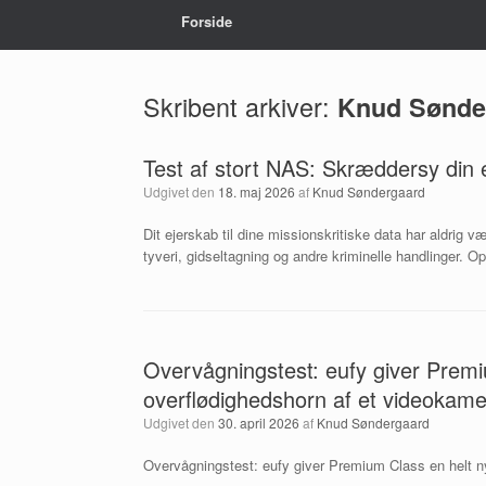
Forside
Skribent arkiver:
Knud Sønde
Test af stort NAS: Skræddersy din e
Udgivet den
18. maj 2026
af
Knud Søndergaard
Dit ejerskab til dine missionskritiske data har aldrig
tyveri, gidseltagning og andre kriminelle handlinger. O
Overvågningstest: eufy giver Premi
overflødighedshorn af et videokam
Udgivet den
30. april 2026
af
Knud Søndergaard
Overvågningstest: eufy giver Premium Class en helt n