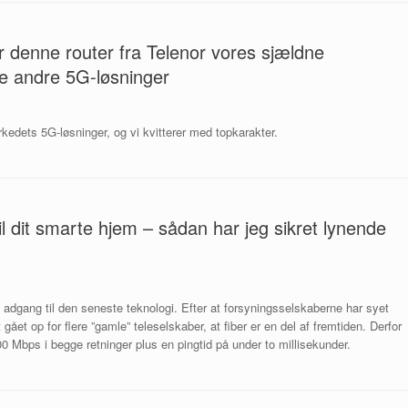
er denne router fra Telenor vores sjældne
ste andre 5G-løsninger
arkedets 5G-løsninger, og vi kvitterer med topkarakter.
l dit smarte hjem – sådan har jeg sikret lynende
adgang til den seneste teknologi. Efter at forsyningsselskaberne har syet
t op for flere ”gamle” teleselskaber, at fiber er en del af fremtiden. Derfor
 Mbps i begge retninger plus en pingtid på under to millisekunder.