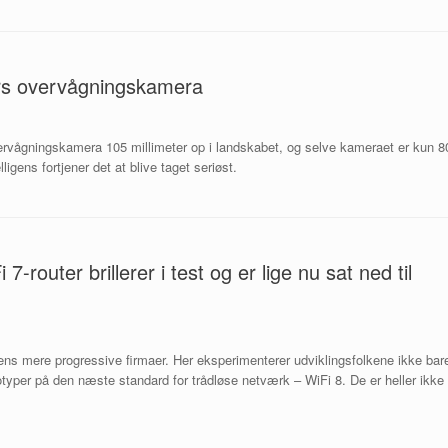
ørs overvågningskamera
vervågningskamera 105 millimeter op i landskabet, og selve kameraet er kun 8
igens fortjener det at blive taget seriøst.
router brillerer i test og er lige nu sat ned til
ens mere progressive firmaer. Her eksperimenterer udviklingsfolkene ikke bar
typer på den næste standard for trådløse netværk – WiFi 8. De er heller ikke