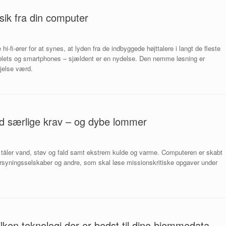
usik fra din computer
-fi-ører for at synes, at lyden fra de indbyggede højttalere i langt de fleste
ablets og smartphones – sjældent er en nydelse. Den nemme løsning er
jelse værd.
med særlige krav – og dybe lommer
tåler vand, støv og fald samt ekstrem kulde og varme. Computeren er skabt
, forsyningsselskaber og andre, som skal løse missionskritiske opgaver under
ilken teknologi der er bedst til dine hjemmedata