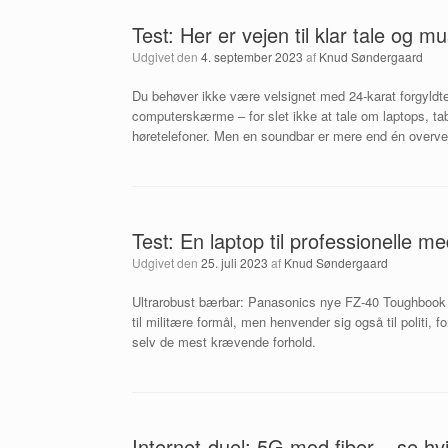
Test: Her er vejen til klar tale og m
Udgivet den
4. september 2023
af
Knud Søndergaard
Du behøver ikke være velsignet med 24-karat forgyldte hi
computerskærme – for slet ikke at tale om laptops, t
høretelefoner. Men en soundbar er mere end én overve
Test: En laptop til professionelle 
Udgivet den
25. juli 2023
af
Knud Søndergaard
Ultrarobust bærbar: Panasonics nye FZ-40 Toughbook 
til militære formål, men henvender sig også til politi
selv de mest krævende forhold.
Internet-duel: 5G mod fiber – se hv