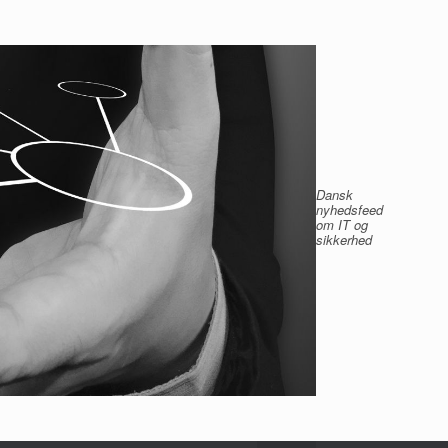
Dansk
nyhedsfeed
om IT og
sikkerhed