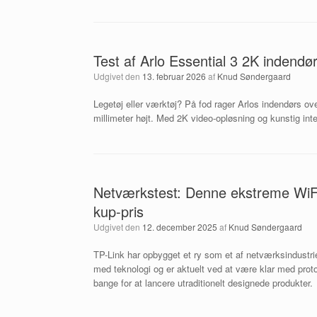
Test af Arlo Essential 3 2K indend
Udgivet den
13. februar 2026
af
Knud Søndergaard
Legetøj eller værktøj? På fod rager Arlos indendørs o
millimeter højt. Med 2K video-opløsning og kunstig intell
Netværkstest: Denne ekstreme WiFi 7-
kup-pris
Udgivet den
12. december 2025
af
Knud Søndergaard
TP-Link har opbygget et ry som et af netværksindustri
med teknologi og er aktuelt ved at være klar med proto
bange for at lancere utraditionelt designede produkter.