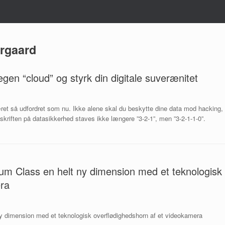
rgaard
gen “cloud” og styrk din digitale suverænitet
 været så udfordret som nu. Ikke alene skal du beskytte dine data mod hacking,
pskriften på datasikkerhed staves ikke længere ”3-2-1”, men ”3-2-1-1-0”.
um Class en helt ny dimension med et teknologisk
era
y dimension med et teknologisk overflødighedshorn af et videokamera