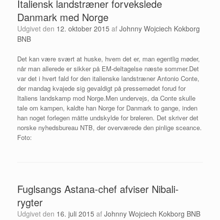
Italiensk landstræner forvekslede
Danmark med Norge
Udgivet den
12. oktober 2015
af
Johnny Wojciech Kokborg
BNB
Det kan være svært at huske, hvem det er, man egentlig møder,
når man allerede er sikker på EM-deltagelse næste sommer.Det
var det i hvert fald for den italienske landstræner Antonio Conte,
der mandag kvajede sig gevaldigt på pressemødet forud for
Italiens landskamp mod Norge.Men undervejs, da Conte skulle
tale om kampen, kaldte han Norge for Danmark to gange, inden
han noget forlegen måtte undskylde for brøleren. Det skriver det
norske nyhedsbureau NTB, der overværede den pinlige sceance.
Foto:
Fuglsangs Astana-chef afviser Nibali-
rygter
Udgivet den
16. juli 2015
af
Johnny Wojciech Kokborg BNB