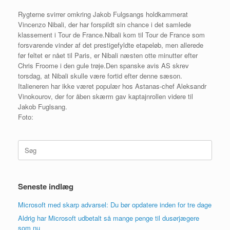
Rygterne svirrer omkring Jakob Fulgsangs holdkammerat
Vincenzo Nibali, der har forspildt sin chance i det samlede
klassement i Tour de France.Nibali kom til Tour de France som
forsvarende vinder af det prestigefyldte etapeløb, men allerede
før feltet er nået til Paris, er Nibali næsten otte minutter efter
Chris Froome i den gule trøje.Den spanske avis AS skrev
torsdag, at Nibali skulle være fortid efter denne sæson.
Italieneren har ikke været populær hos Astanas-chef Aleksandr
Vinokourov, der for åben skærm gav kaptajnrollen videre til
Jakob Fuglsang.
Foto:
Søg
efter:
Seneste indlæg
Microsoft med skarp advarsel: Du bør opdatere inden for tre dage
Aldrig har Microsoft udbetalt så mange penge til dusørjægere
som nu