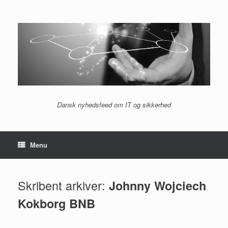
Gå
til
indhold
Dansk nyhedsfeed om IT og sikkerhed
Menu
Skribent arkiver:
Johnny Wojciech
Kokborg BNB