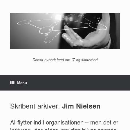
Gå
til
indhold
Dansk nyhedsfeed om IT og sikkerhed
Menu
Skribent arkiver:
Jim Nielsen
AI flytter ind i organisationen – men det er
kulturen, der afgør, om den bliver boende