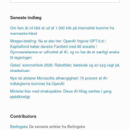
Seneste indlæg
Om fem år vil blot et ud af 1.000 klik på internettet komme fra
menneske-hånd
Morgen-briefing: Nu er den her: OpenAI frigiver GPT-5.6 /
Kapitalfond køber danske Factbird med 80 ansatte /
Gymnasielærere er udfordret af AI, og nu har de et særligt ønske
til regeringen
Gates’ sommerliste 2026: Robotbiler, børskrak og en syg vagt på
skadestuen
Nye tal afslører Microsofts afhængighed: 70 procent af AI-
indtægterne kommer fra OpenAI
Minister klar med strakspakke: Disse AI-tiltag sættes i gang
øjeblikkeligt
Contributors
Berlingske
De seneste artikler fra Berlingske