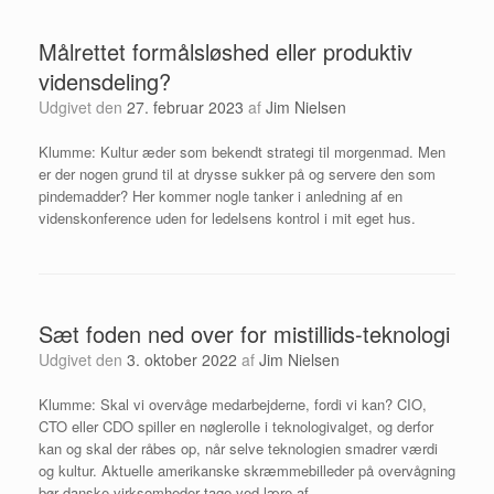
Målrettet formålsløshed eller produktiv
vidensdeling?
Udgivet den
27. februar 2023
af
Jim Nielsen
Klumme: Kultur æder som bekendt strategi til morgenmad. Men
er der nogen grund til at drysse sukker på og servere den som
pindemadder? Her kommer nogle tanker i anledning af en
videnskonference uden for ledelsens kontrol i mit eget hus.
Sæt foden ned over for mistillids-teknologi
Udgivet den
3. oktober 2022
af
Jim Nielsen
Klumme: Skal vi overvåge medarbejderne, fordi vi kan? CIO,
CTO eller CDO spiller en nøglerolle i teknologivalget, og derfor
kan og skal der råbes op, når selve teknologien smadrer værdi
og kultur. Aktuelle amerikanske skræmmebilleder på overvågning
bør danske virksomheder tage ved lære af.