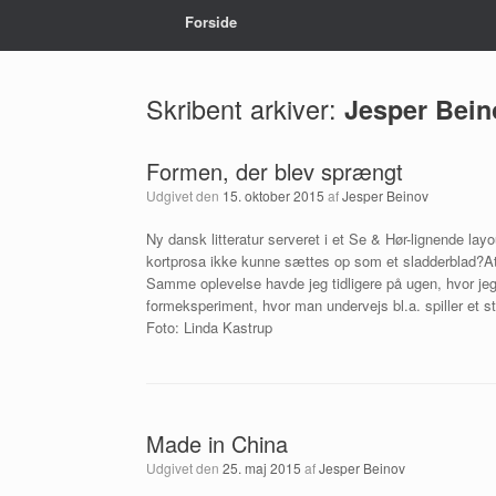
Forside
Skribent arkiver:
Jesper Bein
Formen, der blev sprængt
Udgivet den
15. oktober 2015
af
Jesper Beinov
Ny dansk litteratur serveret i et Se & Hør-lignende layo
kortprosa ikke kunne sættes op som et sladderblad?At 
Samme oplevelse havde jeg tidligere på ugen, hvor jeg 
formeksperiment, hvor man undervejs bl.a. spiller et s
Foto: Linda Kastrup
Made in China
Udgivet den
25. maj 2015
af
Jesper Beinov