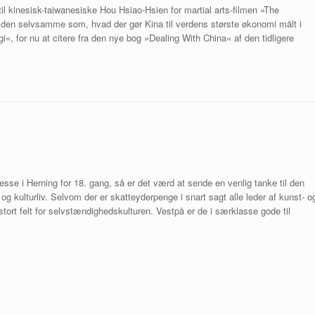
til kinesisk-taiwanesiske Hou Hsiao-Hsien for martial arts-filmen »The
er den selvsamme som, hvad der gør Kina til verdens største økonomi målt i
i«, for nu at citere fra den nye bog »Dealing With China« af den tidligere
esse i Herning for 18. gang, så er det værd at sende en venlig tanke til den
og kulturliv. Selvom der er skatteyderpenge i snart sagt alle leder af kunst- o
t stort felt for selvstændighedskulturen. Vestpå er de i særklasse gode til