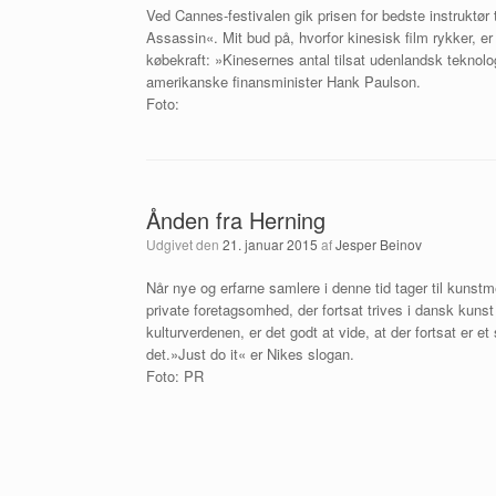
Ved Cannes-festivalen gik prisen for bedste instruktør 
Assassin«. Mit bud på, hvorfor kinesisk film rykker, 
købekraft: »Kinesernes antal tilsat udenlandsk teknolog
amerikanske finansminister Hank Paulson.
Foto:
Ånden fra Herning
Udgivet den
21. januar 2015
af
Jesper Beinov
Når nye og erfarne samlere i denne tid tager til kunstm
private foretagsomhed, der fortsat trives i dansk kunst 
kulturverdenen, er det godt at vide, at der fortsat er e
det.»Just do it« er Nikes slogan.
Foto: PR