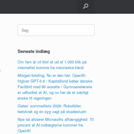
Søg
efter:
Seneste indlæg
Om fem år vil blot et ud af 1.000 klik på
internettet komme fra menneske-hånd
.
Morgen-briefing: Nu er den her: OpenAI
frigiver GPT-5.6 / Kapitalfond køber danske
Factbird med 80 ansatte / Gymnasielærere
er udfordret af AI, og nu har de et særligt
ønske til regeringen
Gates’ sommerliste 2026: Robotbiler,
børskrak og en syg vagt på skadestuen
Nye tal afslører Microsofts afhængighed: 70
procent af AI-indtægterne kommer fra
OpenAI