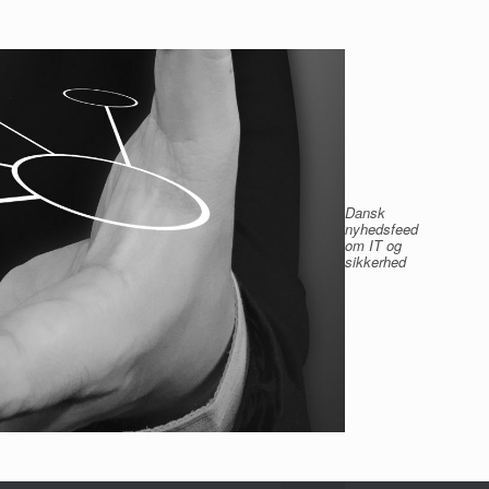
Dansk
nyhedsfeed
om IT og
sikkerhed