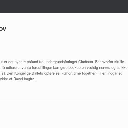
ov
ut er det nyeste påfund fra undergrundsforlaget Gladiator. For hvorfor skulle
få udfordret vante forestillinger kan gøre beskueren vældig nervøs og usikker
så Den Kongelige Ballets opførelse, »Short time together«. Heri indgår et
tykke af Ravel bagfra.