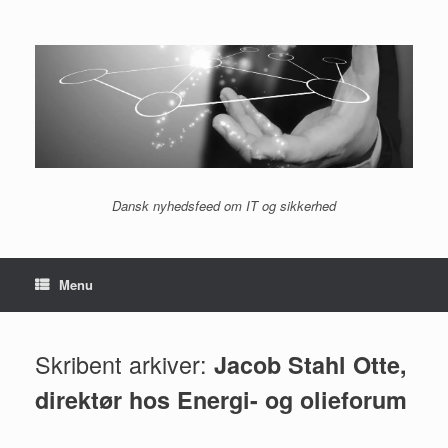
Gå
til
indhold
Dansk nyhedsfeed om IT og sikkerhed
Menu
Skribent arkiver:
Jacob Stahl Otte,
direktør hos Energi- og olieforum