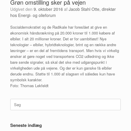
Grøn omstilling sker på vejen
Udgivet den
9. oktober 2016
af
Jacob Stahl Otte, direktør
hos Energi- og olieforum
Socialdemokratiet og de Radikale har foreslået at give en
økonomisk håndsrækning på 20.000 kroner til 1.000 købere af
elbiler. I alt 20 millioner kroner. Det er for uambitiøst! Nye
teknologier – elbiler, hybridteknologier, brint og en række andre
løsninger – er en del af fremtidens transport. Men hvis vi virkelig
ønsker at gøre noget ved transportens CO2 udledning og ikke
bare sende signaler, så skal det ske med udgangspunkt i
virkeligheden ude på vejene. Og der er kun ganske få elbiler
derude endnu. Støtte til 1.000 af slagsen vil således kun have
symbolsk karakter.
Foto: Thomas Lekfeldt
Søg
efter:
Seneste indlæg