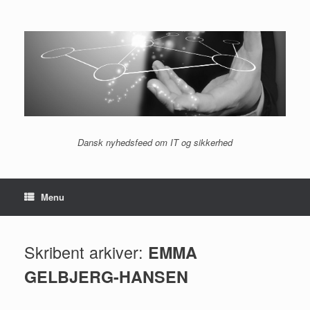
Gå
til
indhold
Dansk nyhedsfeed om IT og sikkerhed
Menu
Skribent arkiver:
EMMA
GELBJERG-HANSEN