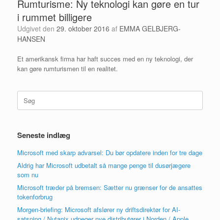
Rumturisme: Ny teknologi kan gøre en tur
i rummet billigere
Udgivet den
29. oktober 2016
af
EMMA GELBJERG-
HANSEN
Et amerikansk firma har haft succes med en ny teknologi, der
kan gøre rumturismen til en realitet.
Søg
efter:
Seneste indlæg
Microsoft med skarp advarsel: Du bør opdatere inden for tre dage
Aldrig har Microsoft udbetalt så mange penge til dusørjægere
som nu
Microsoft træder på bremsen: Sætter nu grænser for de ansattes
tokenforbrug
Morgen-briefing: Microsoft afslører ny driftsdirektør for AI-
satsning / Nutanix udpeger nye distributører i Norden / Apple