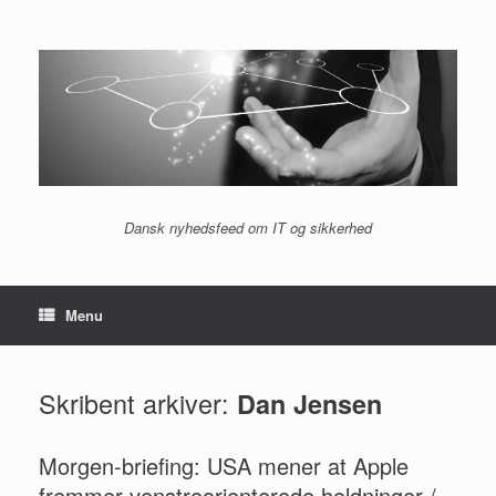
Gå
til
indhold
Dansk nyhedsfeed om IT og sikkerhed
Menu
Skribent arkiver:
Dan Jensen
Morgen-briefing: USA mener at Apple
fremmer venstreorienterede holdninger /