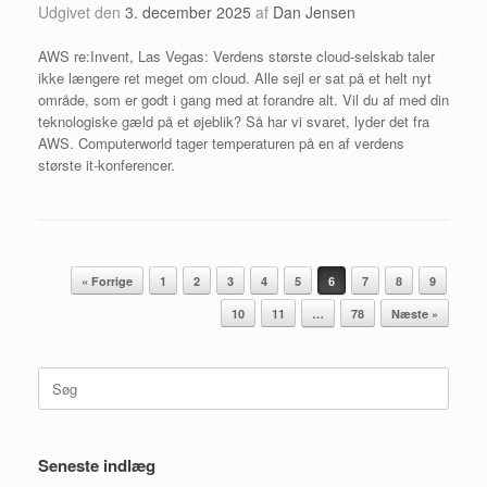
Udgivet den
3. december 2025
af
Dan Jensen
AWS re:Invent, Las Vegas: Verdens største cloud-selskab taler
ikke længere ret meget om cloud. Alle sejl er sat på et helt nyt
område, som er godt i gang med at forandre alt. Vil du af med din
teknologiske gæld på et øjeblik? Så har vi svaret, lyder det fra
AWS. Computerworld tager temperaturen på en af verdens
største it-konferencer.
Artikel navigation
« Forrige
1
2
3
4
5
6
7
8
9
10
11
…
78
Næste »
Søg
efter:
Seneste indlæg