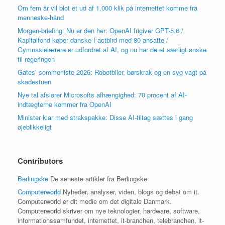
Om fem år vil blot et ud af 1.000 klik på internettet komme fra
menneske-hånd
Morgen-briefing: Nu er den her: OpenAI frigiver GPT-5.6 /
Kapitalfond køber danske Factbird med 80 ansatte /
Gymnasielærere er udfordret af AI, og nu har de et særligt ønske
til regeringen
Gates’ sommerliste 2026: Robotbiler, børskrak og en syg vagt på
skadestuen
Nye tal afslører Microsofts afhængighed: 70 procent af AI-
indtægterne kommer fra OpenAI
Minister klar med strakspakke: Disse AI-tiltag sættes i gang
øjeblikkeligt
Contributors
Berlingske
De seneste artikler fra Berlingske
Computerworld
Nyheder, analyser, viden, blogs og debat om it.
Computerworld er dit medie om det digitale Danmark.
Computerworld skriver om nye teknologier, hardware, software,
informationssamfundet, internettet, it-branchen, telebranchen, it-