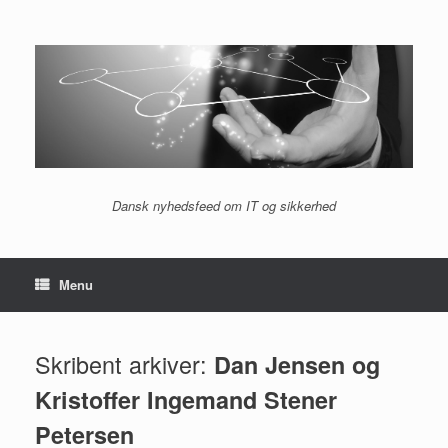
Gå
til
indhold
Dansk nyhedsfeed om IT og sikkerhed
Menu
Skribent arkiver:
Dan Jensen og
Kristoffer Ingemand Stener
Petersen