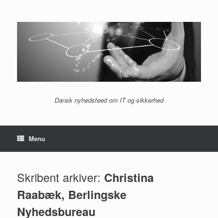
Gå
til
indhold
Dansk nyhedsfeed om IT og sikkerhed
Menu
Skribent arkiver:
Christina
Raabæk, Berlingske
Nyhedsbureau