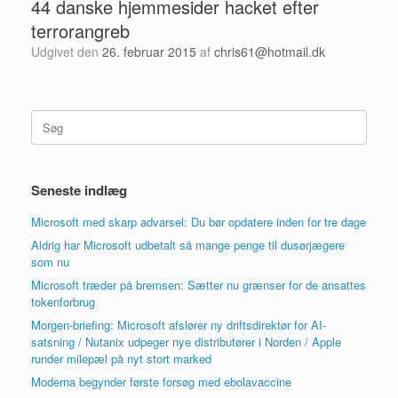
44 danske hjemmesider hacket efter
terrorangreb
Udgivet den
26. februar 2015
af
chris61@hotmail.dk
Søg
efter:
Seneste indlæg
Microsoft med skarp advarsel: Du bør opdatere inden for tre dage
Aldrig har Microsoft udbetalt så mange penge til dusørjægere
som nu
Microsoft træder på bremsen: Sætter nu grænser for de ansattes
tokenforbrug
Morgen-briefing: Microsoft afslører ny driftsdirektør for AI-
satsning / Nutanix udpeger nye distributører i Norden / Apple
runder milepæl på nyt stort marked
Moderna begynder første forsøg med ebolavaccine