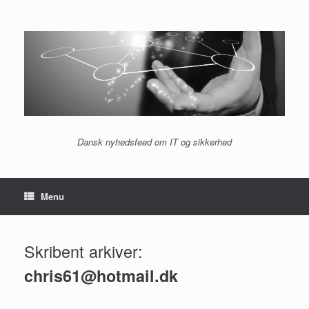
Gå
til
indhold
Dansk nyhedsfeed om IT og sikkerhed
Menu
Skribent arkiver:
chris61@hotmail.dk