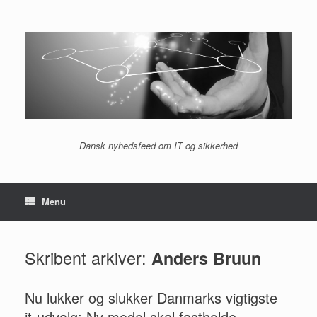
Gå
til
indhold
Dansk nyhedsfeed om IT og sikkerhed
Menu
Skribent arkiver:
Anders Bruun
Nu lukker og slukker Danmarks vigtigste
it-udvalg: Ny model skal fastholde