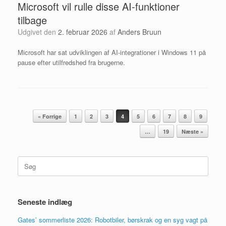
Microsoft vil rulle disse AI-funktioner
tilbage
Udgivet den
2. februar 2026
af
Anders Bruun
Microsoft har sat udviklingen af AI-integrationer i Windows 11 på
pause efter utilfredshed fra brugerne.
Artikel navigation
« Forrige
1
2
3
4
5
6
7
8
9
…
19
Næste »
Søg
efter:
Seneste indlæg
Gates’ sommerliste 2026: Robotbiler, børskrak og en syg vagt på