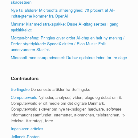
skadestuen
Nye tal afslører Microsofts afhængighed: 70 procent af AI-
indtægterne kommer fra OpenAI
Minister klar med strakspakke: Disse AI-tiltag sættes i gang
øjeblikkeligt
Morgen-briefing: Pringles giver ordet AI-chip en helt ny mening /
Derfor styrtdykkede SpaceX-aktien / Elon Musk: Folk
undervurderer Starlink
Microsoft med skarp advarsel: Du bør opdatere inden for tre dage
Contributors
Berlingske
De seneste artikler fra Berlingske
Computerworld
Nyheder, analyser, viden, blogs og debat om it.
Computerworld er dit medie om det digitale Danmark.
Computerworld skriver om nye teknologier, hardware, software,
informationssamfundet, internettet, it-branchen, telebranchen, it-
ledelse, it-strategi, forre
Ingeniøren articles
Jyllands-Posten