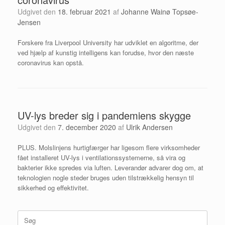
Udgivet den
18. februar 2021
af
Johanne Wainø Topsøe-
Jensen
Forskere fra Liverpool University har udviklet en algoritme, der
ved hjælp af kunstig intelligens kan forudse, hvor den næste
coronavirus kan opstå.
UV-lys breder sig i pandemiens skygge
Udgivet den
7. december 2020
af
Ulrik Andersen
PLUS. Molslinjens hurtigfærger har ligesom flere virksomheder
fået installeret UV-lys i ventilationssystemerne, så vira og
bakterier ikke spredes via luften. Leverandør advarer dog om, at
teknologien nogle steder bruges uden tilstrækkelig hensyn til
sikkerhed og effektivitet.
Søg
efter: