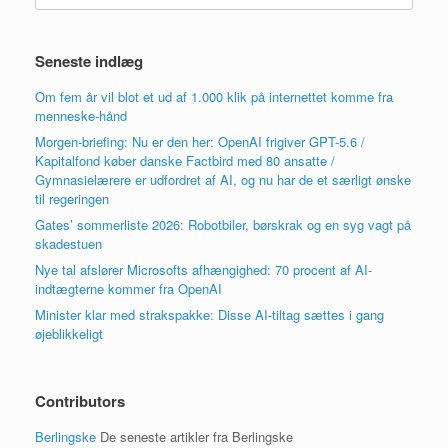
Seneste indlæg
Om fem år vil blot et ud af 1.000 klik på internettet komme fra
menneske-hånd
Morgen-briefing: Nu er den her: OpenAI frigiver GPT-5.6 /
Kapitalfond køber danske Factbird med 80 ansatte /
Gymnasielærere er udfordret af AI, og nu har de et særligt ønske
til regeringen
Gates’ sommerliste 2026: Robotbiler, børskrak og en syg vagt på
skadestuen
Nye tal afslører Microsofts afhængighed: 70 procent af AI-
indtægterne kommer fra OpenAI
Minister klar med strakspakke: Disse AI-tiltag sættes i gang
øjeblikkeligt
Contributors
Berlingske
De seneste artikler fra Berlingske