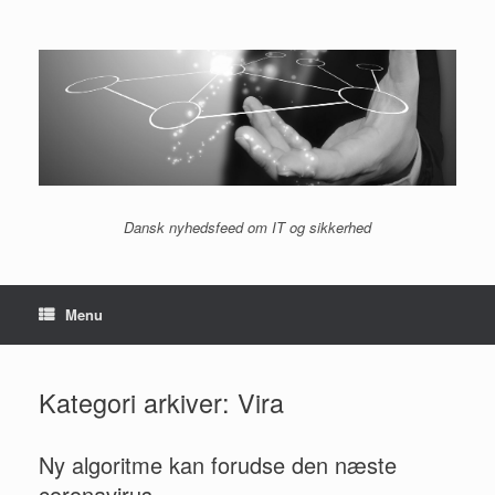
Gå
til
indhold
Dansk nyhedsfeed om IT og sikkerhed
Menu
Kategori arkiver:
Vira
Ny algoritme kan forudse den næste
coronavirus