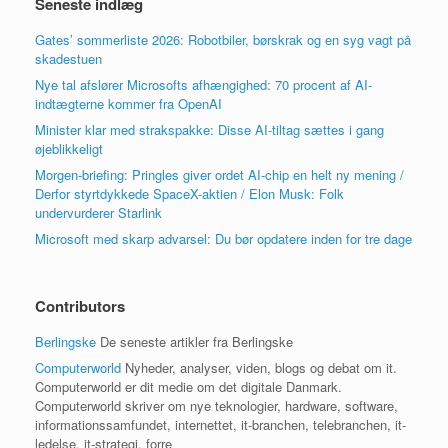
Seneste indlæg
Gates’ sommerliste 2026: Robotbiler, børskrak og en syg vagt på
skadestuen
Nye tal afslører Microsofts afhængighed: 70 procent af AI-
indtægterne kommer fra OpenAI
Minister klar med strakspakke: Disse AI-tiltag sættes i gang
øjeblikkeligt
Morgen-briefing: Pringles giver ordet AI-chip en helt ny mening /
Derfor styrtdykkede SpaceX-aktien / Elon Musk: Folk
undervurderer Starlink
Microsoft med skarp advarsel: Du bør opdatere inden for tre dage
Contributors
Berlingske
De seneste artikler fra Berlingske
Computerworld
Nyheder, analyser, viden, blogs og debat om it.
Computerworld er dit medie om det digitale Danmark.
Computerworld skriver om nye teknologier, hardware, software,
informationssamfundet, internettet, it-branchen, telebranchen, it-
ledelse, it-strategi, forre