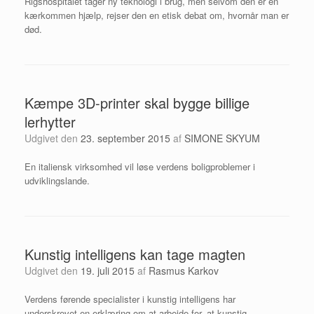
Rigshospitalet tager ny teknologi i brug, men selvom den er en
kærkommen hjælp, rejser den en etisk debat om, hvornår man er
død.
Kæmpe 3D-printer skal bygge billige
lerhytter
Udgivet den
23. september 2015
af
SIMONE SKYUM
En italiensk virksomhed vil løse verdens boligproblemer i
udviklingslande.
Kunstig intelligens kan tage magten
Udgivet den
19. juli 2015
af
Rasmus Karkov
Verdens førende specialister i kunstig intelligens har
underskrevet en erklæring om at arbejde for, at kunstig