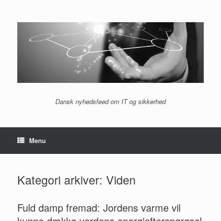
Gå
til
indhold
Dansk nyhedsfeed om IT og sikkerhed
Menu
Kategori arkiver:
Viden
Fuld damp fremad: Jordens varme vil
kunne dække verdens energiefterspørgsel