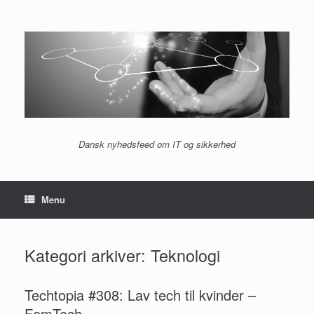
Gå
til
indhold
Dansk nyhedsfeed om IT og sikkerhed
Menu
Kategori arkiver:
Teknologi
Techtopia #308: Lav tech til kvinder –
FemTech