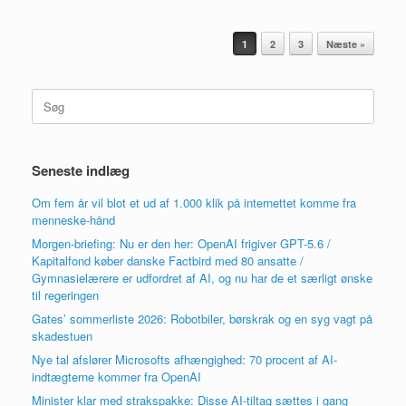
Artikel navigation
1
2
3
Næste »
Søg
efter:
Seneste indlæg
Om fem år vil blot et ud af 1.000 klik på internettet komme fra
menneske-hånd
Morgen-briefing: Nu er den her: OpenAI frigiver GPT-5.6 /
Kapitalfond køber danske Factbird med 80 ansatte /
Gymnasielærere er udfordret af AI, og nu har de et særligt ønske
til regeringen
Gates’ sommerliste 2026: Robotbiler, børskrak og en syg vagt på
skadestuen
Nye tal afslører Microsofts afhængighed: 70 procent af AI-
indtægterne kommer fra OpenAI
Minister klar med strakspakke: Disse AI-tiltag sættes i gang