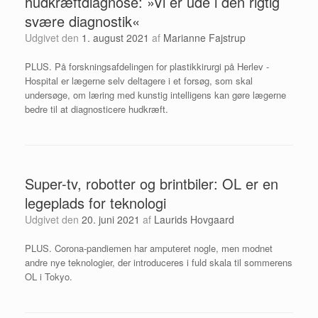
hudkræftdiagnose: »Vi er ude i den rigtig
svære diagnostik«
Udgivet den
1. august 2021
af
Marianne Fajstrup
PLUS. På forskningsafdelingen for plastikkirurgi på Herlev ­
Hospital er lægerne selv deltagere i et forsøg, som skal
undersøge, om læring med kunstig intelligens kan gøre lægerne
bedre til at diagnosticere hudkræft.
Super-tv, robotter og brintbiler: OL er en
legeplads for teknologi
Udgivet den
20. juni 2021
af
Laurids Hovgaard
PLUS. Corona-pandiemen har amputeret nogle, men modnet
andre nye teknologier, der introduceres i fuld skala til sommerens
OL i Tokyo.