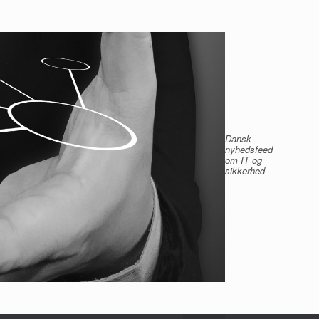
Dansk
nyhedsfeed
om IT og
sikkerhed