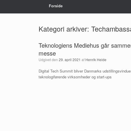
Forside
Kategori arkiver:
Techambass
Teknologiens Mediehus går sammen 
messe
Udgivet den
29. april 2021
af
Henrik Heide
Digital Tech Summit bliver Danmarks udstillingsvindue 
teknologiførende virksomheder og start-ups