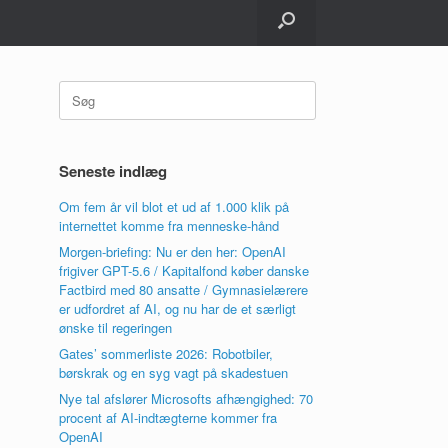
Søg
efter:
Seneste indlæg
Om fem år vil blot et ud af 1.000 klik på
internettet komme fra menneske-hånd
Morgen-briefing: Nu er den her: OpenAI
frigiver GPT-5.6 / Kapitalfond køber danske
Factbird med 80 ansatte / Gymnasielærere
er udfordret af AI, og nu har de et særligt
ønske til regeringen
Gates’ sommerliste 2026: Robotbiler,
børskrak og en syg vagt på skadestuen
Nye tal afslører Microsofts afhængighed: 70
procent af AI-indtægterne kommer fra
OpenAI