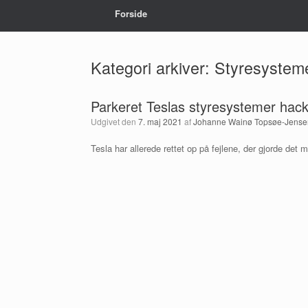
Forside
Kategori arkiver:
Styresystem
Parkeret Teslas styresystemer hac
Udgivet den
7. maj 2021
af
Johanne Wainø Topsøe-Jense
Tesla har allerede rettet op på fejlene, der gjorde det