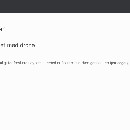
er
ket med drone
n
 muligt for forskere i cybersikkerhed at åbne bilens døre gennem en fjernadgang