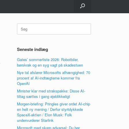
Søg
efter:
Seneste indlæg
Gates’ sommerliste 2026: Robotbiler,
.
børskrak og en syg vagt på skadestuen
Nye tal afslører Microsofts afhængighed: 70
procent af AI-indtægterne kommer fra
OpenAI
Minister klar med strakspakke: Disse AI-
tiltag sættes i gang øjeblikkeligt
Morgen-briefing: Pringles giver ordet AI-chip
en helt ny mening / Derfor styrtdykkede
SpaceX-aktien / Elon Musk: Folk
undervurderer Starlink
Microsoft med skarp advarsel: Du bør