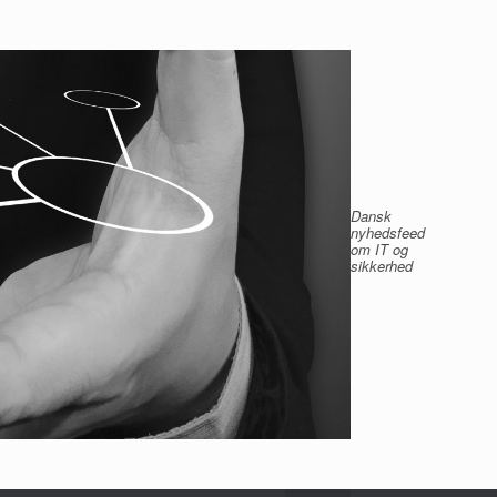
Dansk
nyhedsfeed
om IT og
sikkerhed