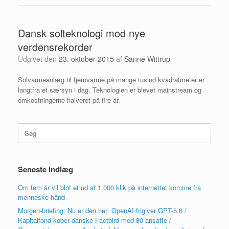
Dansk sol­teknologi mod nye
verdensrekorder
Udgivet den
23. oktober 2015
af
Sanne Wittrup
Solvarmeanlæg til fjern­varme på mange tusind kvadratmeter er
langtfra et særsyn i dag. Teknologien er blevet mainstream og
omkostningerne halveret på fire år.
Søg
efter:
Seneste indlæg
Om fem år vil blot et ud af 1.000 klik på internettet komme fra
menneske-hånd
Morgen-briefing: Nu er den her: OpenAI frigiver GPT-5.6 /
Kapitalfond køber danske Factbird med 80 ansatte /