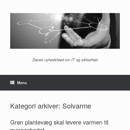
Gå
til
indhold
Dansk nyhedsfeed om IT og sikkerhed
Menu
Kategori arkiver:
Solvarme
Grøn plantevæg skal levere varmen til
morgenbadet