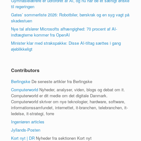
Gymnasielærere er udfordret af AI, og nu har de et særligt ønske
til regeringen
Gates’ sommerliste 2026: Robotbiler, børskrak og en syg vagt på
skadestuen
Nye tal afslører Microsofts afhængighed: 70 procent af AI-
indtægterne kommer fra OpenAI
Minister klar med strakspakke: Disse AI-tiltag sættes i gang
øjeblikkeligt
Contributors
Berlingske
De seneste artikler fra Berlingske
Computerworld
Nyheder, analyser, viden, blogs og debat om it.
Computerworld er dit medie om det digitale Danmark.
Computerworld skriver om nye teknologier, hardware, software,
informationssamfundet, internettet, it-branchen, telebranchen, it-
ledelse, it-strategi, forre
Ingeniøren articles
Jyllands-Posten
Kort nyt | DR
Nyheder fra sektionen Kort nyt