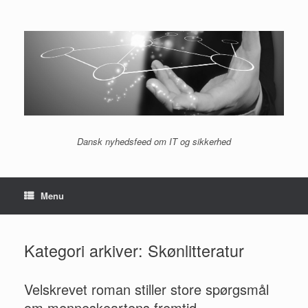
Gå
til
indhold
Dansk nyhedsfeed om IT og sikkerhed
Menu
Kategori arkiver:
Skønlitteratur
Velskrevet roman stiller store spørgsmål
om menneskeartens fremtid