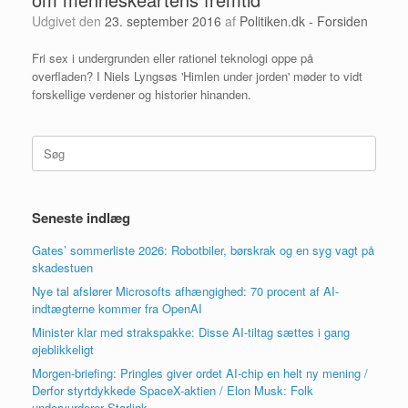
Udgivet den
23. september 2016
af
Politiken.dk - Forsiden
Fri sex i undergrunden eller rationel teknologi oppe på
overfladen? I Niels Lyngsøs 'Himlen under jorden' møder to vidt
forskellige verdener og historier hinanden.
Søg
efter:
Seneste indlæg
Gates’ sommerliste 2026: Robotbiler, børskrak og en syg vagt på
skadestuen
Nye tal afslører Microsofts afhængighed: 70 procent af AI-
indtægterne kommer fra OpenAI
Minister klar med strakspakke: Disse AI-tiltag sættes i gang
øjeblikkeligt
Morgen-briefing: Pringles giver ordet AI-chip en helt ny mening /
Derfor styrtdykkede SpaceX-aktien / Elon Musk: Folk
undervurderer Starlink