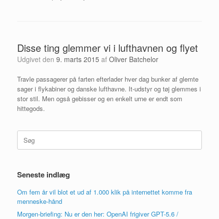
Disse ting glemmer vi i lufthavnen og flyet
Udgivet den
9. marts 2015
af
Oliver Batchelor
Travle passagerer på farten efterlader hver dag bunker af glemte
sager i flykabiner og danske lufthavne. It-udstyr og tøj glemmes i
stor stil. Men også gebisser og en enkelt urne er endt som
hittegods.
Søg
efter:
Seneste indlæg
Om fem år vil blot et ud af 1.000 klik på internettet komme fra
menneske-hånd
Morgen-briefing: Nu er den her: OpenAI frigiver GPT-5.6 /