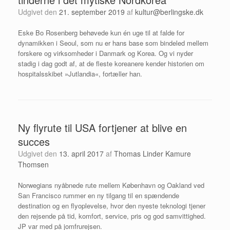
Udgivet den
21. september 2019
af
kultur@berlingske.dk
Eske Bo Rosenberg behøvede kun én uge til at falde for
dynamikken i Seoul, som nu er hans base som bindeled mellem
forskere og virksomheder i Danmark og Korea. Og vi nyder
stadig i dag godt af, at de fleste koreanere kender historien om
hospitalsskibet »Jutlandia«, fortæller han.
Ny flyrute til USA fortjener at blive en
succes
Udgivet den
13. april 2017
af
Thomas Linder Kamure
Thomsen
Norwegians nyåbnede rute mellem København og Oakland ved
San Francisco rummer en ny tilgang til en spændende
destination og en flyoplevelse, hvor den nyeste teknologi tjener
den rejsende på tid, komfort, service, pris og god samvittighed.
JP var med på jomfrurejsen.