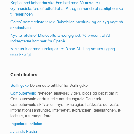
Kapitalfond køber danske Factbird med 80 ansatte /
Gymnasielærere er udfordret af AI, og nu har de et særligt ønske
til regeringen
Gates’ sommerliste 2026: Robotbiler, børskrak og en syg vagt på
skadestuen
Nye tal afslører Microsofts afhængighed: 70 procent af AI-
indtægterne kommer fra OpenAI
Minister klar med strakspakke: Disse AI-tiltag sættes i gang
øjeblikkeligt
Contributors
Berlingske
De seneste artikler fra Berlingske
Computerworld
Nyheder, analyser, viden, blogs og debat om it.
Computerworld er dit medie om det digitale Danmark.
Computerworld skriver om nye teknologier, hardware, software,
informationssamfundet, internettet, it-branchen, telebranchen, it-
ledelse, it-strategi, forre
Ingeniøren articles
Jyllands-Posten