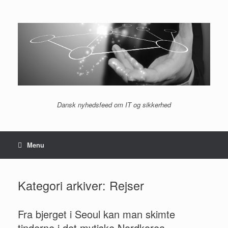
Gå
til
indhold
Dansk nyhedsfeed om IT og sikkerhed
Menu
Kategori arkiver:
Rejser
Fra bjerget i Seoul kan man skimte
tinderne i det mytiske Nordkorea