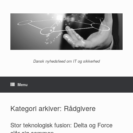
Gå
til
indhold
Dansk nyhedsfeed om IT og sikkerhed
Menu
Kategori arkiver:
Rådgivere
Stor teknologisk fusion: Delta og Force
slår sig sammen