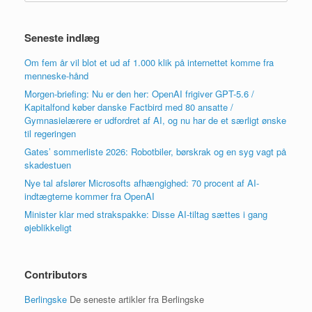
Seneste indlæg
Om fem år vil blot et ud af 1.000 klik på internettet komme fra
menneske-hånd
Morgen-briefing: Nu er den her: OpenAI frigiver GPT-5.6 /
Kapitalfond køber danske Factbird med 80 ansatte /
Gymnasielærere er udfordret af AI, og nu har de et særligt ønske
til regeringen
Gates’ sommerliste 2026: Robotbiler, børskrak og en syg vagt på
skadestuen
Nye tal afslører Microsofts afhængighed: 70 procent af AI-
indtægterne kommer fra OpenAI
Minister klar med strakspakke: Disse AI-tiltag sættes i gang
øjeblikkeligt
Contributors
Berlingske
De seneste artikler fra Berlingske